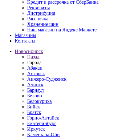
Кредит и рассрочка от СберБанка
Реквизиты
Дистрибуция
Рассрочка
Хранение шин
Наш магазин на Яндекс Маркете
Магазины
Контакты
Новосибирск
Назад
Города
Абакан
Ангарск
Анжеро-Судженск
Ачинск
Барнаул
Белово
Белокуриха
Бийск
Братск
Горно-Алтайск
Екатеринбург
Иркутск
Камень-на-Оби