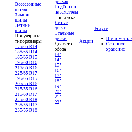
дисков
Всесезонные
Подбор по
шины
параметрам
Зимние
Тип диска
шины
Литые
Летние
диски
Услуги
шины
Стальные
Популярные
диски
Шиномонта
типоразмеры
Акции
Диаметр
Сезонное
175/65 R14
обода
хранение
185/65 R14
13"
185/65 R15
14"
195/60 R16
15"
215/65 R16
16"
225/65 R17
17"
195/65 R15
18"
205/55 R16
19"
215/55 R16
20"
215/60 R17
21"
225/60 R18
22"
235/55 R17
235/55 R18