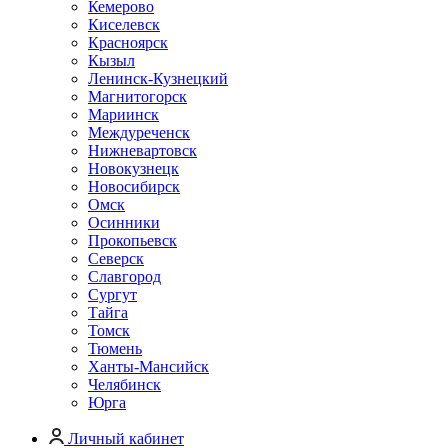
Кемерово
Киселевск
Красноярск
Кызыл
Ленинск-Кузнецкий
Магнитогорск
Мариинск
Междуреченск
Нижневартовск
Новокузнецк
Новосибирск
Омск
Осинники
Прокопьевск
Северск
Славгород
Сургут
Тайга
Томск
Тюмень
Ханты-Мансийск
Челябинск
Юрга
Личный кабинет