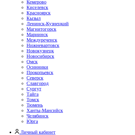
Кемерово
Киселевск
Красноярск
Кызыл
Ленинск-Кузнецкий
Магнитогорск
Мариинск
Междуреченск
Нижневартовск
Новокузнецк
Новосибирск
Омск
Осинники
Прокопьевск
Северск
Славгород
Сургут
Тайга
Томск
Тюмень
Ханты-Мансийск
Челябинск
Юрга
Личный кабинет