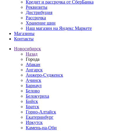
Кредит и рассрочка от СберБанка
Реквизиты
Дистрибуция
Рассрочка
Хранение шин
Наш магазин на Яндекс Маркете
Магазины
Контакты
Новосибирск
Назад
Города
Абакан
Ангарск
Анжеро-Судженск
Ачинск
Барнаул
Белово
Белокуриха
Бийск
Братск
Горно-Алтайск
Екатеринбург
Иркутск
Камень-на-Оби