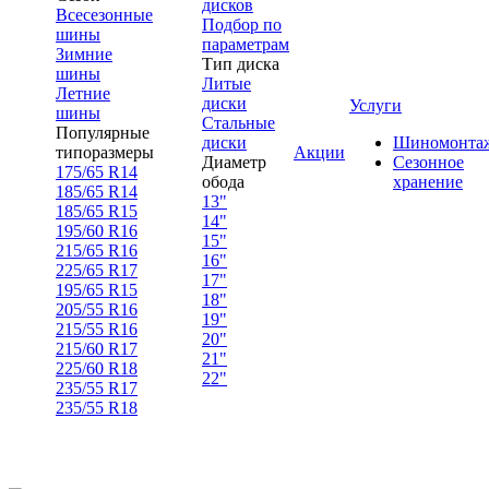
дисков
Всесезонные
Подбор по
шины
параметрам
Зимние
Тип диска
шины
Литые
Летние
диски
Услуги
шины
Стальные
Популярные
диски
Шиномонта
типоразмеры
Акции
Диаметр
Сезонное
175/65 R14
обода
хранение
185/65 R14
13"
185/65 R15
14"
195/60 R16
15"
215/65 R16
16"
225/65 R17
17"
195/65 R15
18"
205/55 R16
19"
215/55 R16
20"
215/60 R17
21"
225/60 R18
22"
235/55 R17
235/55 R18