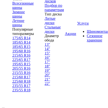
дисков
Всесезонные
Подбор по
шины
параметрам
Зимние
Тип диска
шины
Литые
Летние
диски
Услуги
шины
Стальные
Популярные
диски
Шиномонта
типоразмеры
Акции
Диаметр
Сезонное
175/65 R14
обода
хранение
185/65 R14
13"
185/65 R15
14"
195/60 R16
15"
215/65 R16
16"
225/65 R17
17"
195/65 R15
18"
205/55 R16
19"
215/55 R16
20"
215/60 R17
21"
225/60 R18
22"
235/55 R17
235/55 R18