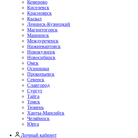
Кемерово
Киселевск
Красноярск
Кызыл
Ленинск-Кузнецкий
Магнитогорск
Мариинск
Междуреченск
Нижневартовск
Новокузнецк
Новосибирск
Омск
Осинники
Прокопьевск
Северск
Славгород
Сургут
Тайга
Томск
Тюмень
Ханты-Мансийск
Челябинск
Юрга
Личный кабинет