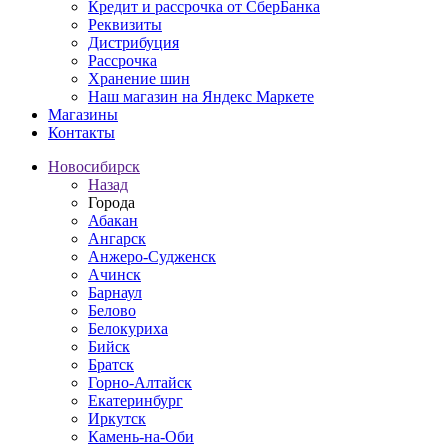
Кредит и рассрочка от СберБанка
Реквизиты
Дистрибуция
Рассрочка
Хранение шин
Наш магазин на Яндекс Маркете
Магазины
Контакты
Новосибирск
Назад
Города
Абакан
Ангарск
Анжеро-Судженск
Ачинск
Барнаул
Белово
Белокуриха
Бийск
Братск
Горно-Алтайск
Екатеринбург
Иркутск
Камень-на-Оби