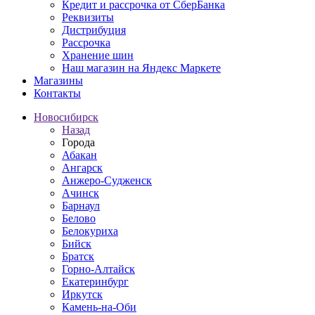
Кредит и рассрочка от СберБанка
Реквизиты
Дистрибуция
Рассрочка
Хранение шин
Наш магазин на Яндекс Маркете
Магазины
Контакты
Новосибирск
Назад
Города
Абакан
Ангарск
Анжеро-Судженск
Ачинск
Барнаул
Белово
Белокуриха
Бийск
Братск
Горно-Алтайск
Екатеринбург
Иркутск
Камень-на-Оби