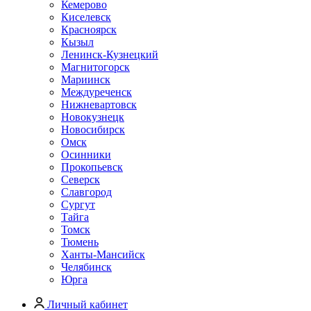
Кемерово
Киселевск
Красноярск
Кызыл
Ленинск-Кузнецкий
Магнитогорск
Мариинск
Междуреченск
Нижневартовск
Новокузнецк
Новосибирск
Омск
Осинники
Прокопьевск
Северск
Славгород
Сургут
Тайга
Томск
Тюмень
Ханты-Мансийск
Челябинск
Юрга
Личный кабинет