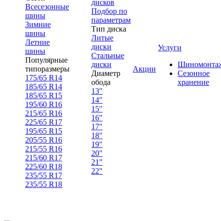
дисков
Всесезонные
Подбор по
шины
параметрам
Зимние
Тип диска
шины
Литые
Летние
диски
Услуги
шины
Стальные
Популярные
диски
Шиномонта
типоразмеры
Акции
Диаметр
Сезонное
175/65 R14
обода
хранение
185/65 R14
13"
185/65 R15
14"
195/60 R16
15"
215/65 R16
16"
225/65 R17
17"
195/65 R15
18"
205/55 R16
19"
215/55 R16
20"
215/60 R17
21"
225/60 R18
22"
235/55 R17
235/55 R18