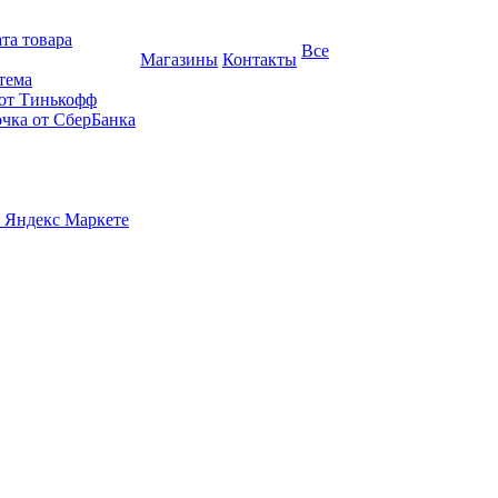
та товара
Все
Магазины
Контакты
тема
 от Тинькофф
очка от СберБанка
 Яндекс Маркете