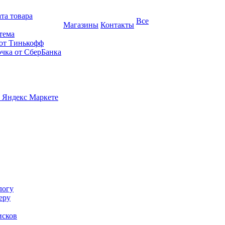
та товара
Все
Магазины
Контакты
тема
 от Тинькофф
очка от СберБанка
 Яндекс Маркете
логу
еру
исков