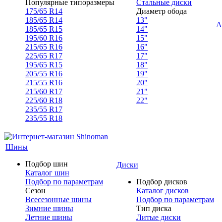
Популярные типоразмеры
Стальные диски
175/65 R14
Диаметр обода
185/65 R14
13"
А
185/65 R15
14"
195/60 R16
15"
215/65 R16
16"
225/65 R17
17"
195/65 R15
18"
205/55 R16
19"
215/55 R16
20"
215/60 R17
21"
225/60 R18
22"
235/55 R17
235/55 R18
Шины
Подбор шин
Диски
Каталог шин
Подбор по параметрам
Подбор дисков
Сезон
Каталог дисков
Всесезонные шины
Подбор по параметрам
Зимние шины
Тип диска
Летние шины
Литые диски