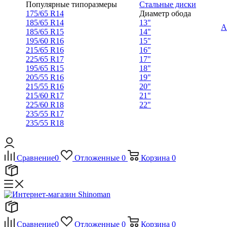
Популярные типоразмеры
Стальные диски
175/65 R14
Диаметр обода
185/65 R14
13"
А
185/65 R15
14"
195/60 R16
15"
215/65 R16
16"
225/65 R17
17"
195/65 R15
18"
205/55 R16
19"
215/55 R16
20"
215/60 R17
21"
225/60 R18
22"
235/55 R17
235/55 R18
Сравнение
0
Отложенные
0
Корзина
0
Сравнение
0
Отложенные
0
Корзина
0