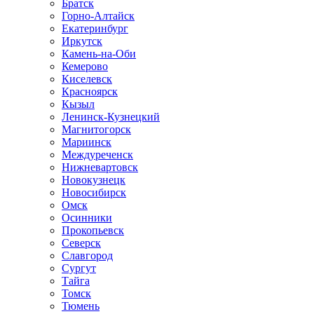
Братск
Горно-Алтайск
Екатеринбург
Иркутск
Камень-на-Оби
Кемерово
Киселевск
Красноярск
Кызыл
Ленинск-Кузнецкий
Магнитогорск
Мариинск
Междуреченск
Нижневартовск
Новокузнецк
Новосибирск
Омск
Осинники
Прокопьевск
Северск
Славгород
Сургут
Тайга
Томск
Тюмень