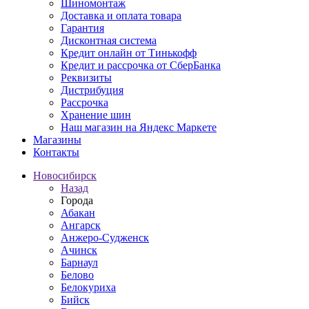
Шиномонтаж
Доставка и оплата товара
Гарантия
Дисконтная система
Кредит онлайн от Тинькофф
Кредит и рассрочка от СберБанка
Реквизиты
Дистрибуция
Рассрочка
Хранение шин
Наш магазин на Яндекс Маркете
Магазины
Контакты
Новосибирск
Назад
Города
Абакан
Ангарск
Анжеро-Судженск
Ачинск
Барнаул
Белово
Белокуриха
Бийск