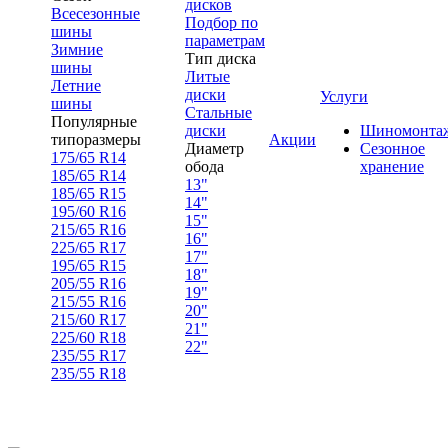
дисков
Всесезонные
Подбор по
шины
параметрам
Зимние
Тип диска
шины
Литые
Летние
диски
Услуги
шины
Стальные
Популярные
диски
Шиномонта
типоразмеры
Акции
Диаметр
Сезонное
175/65 R14
обода
хранение
185/65 R14
13"
185/65 R15
14"
195/60 R16
15"
215/65 R16
16"
225/65 R17
17"
195/65 R15
18"
205/55 R16
19"
215/55 R16
20"
215/60 R17
21"
225/60 R18
22"
235/55 R17
235/55 R18