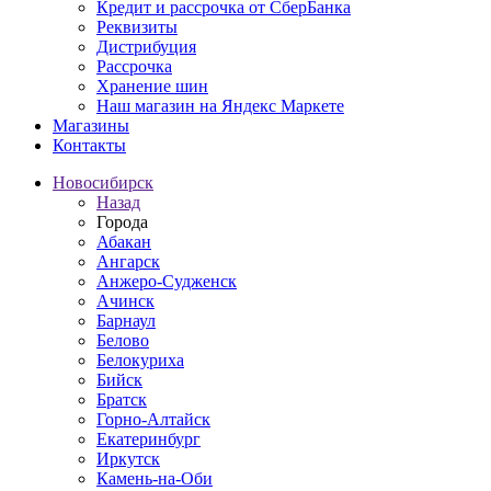
Кредит и рассрочка от СберБанка
Реквизиты
Дистрибуция
Рассрочка
Хранение шин
Наш магазин на Яндекс Маркете
Магазины
Контакты
Новосибирск
Назад
Города
Абакан
Ангарск
Анжеро-Судженск
Ачинск
Барнаул
Белово
Белокуриха
Бийск
Братск
Горно-Алтайск
Екатеринбург
Иркутск
Камень-на-Оби