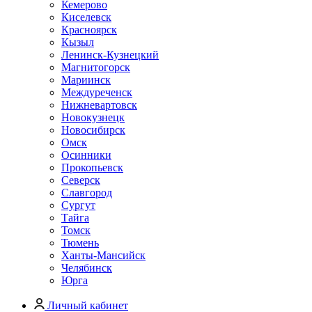
Кемерово
Киселевск
Красноярск
Кызыл
Ленинск-Кузнецкий
Магнитогорск
Мариинск
Междуреченск
Нижневартовск
Новокузнецк
Новосибирск
Омск
Осинники
Прокопьевск
Северск
Славгород
Сургут
Тайга
Томск
Тюмень
Ханты-Мансийск
Челябинск
Юрга
Личный кабинет