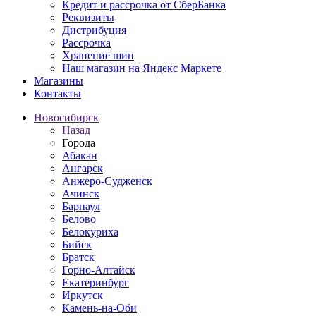
Кредит и рассрочка от СберБанка
Реквизиты
Дистрибуция
Рассрочка
Хранение шин
Наш магазин на Яндекс Маркете
Магазины
Контакты
Новосибирск
Назад
Города
Абакан
Ангарск
Анжеро-Судженск
Ачинск
Барнаул
Белово
Белокуриха
Бийск
Братск
Горно-Алтайск
Екатеринбург
Иркутск
Камень-на-Оби