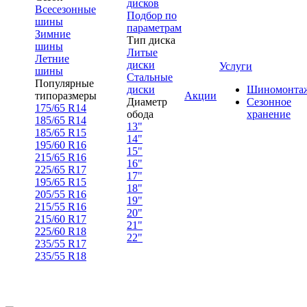
дисков
Всесезонные
Подбор по
шины
параметрам
Зимние
Тип диска
шины
Литые
Летние
диски
Услуги
шины
Стальные
Популярные
диски
Шиномонта
типоразмеры
Акции
Диаметр
Сезонное
175/65 R14
обода
хранение
185/65 R14
13"
185/65 R15
14"
195/60 R16
15"
215/65 R16
16"
225/65 R17
17"
195/65 R15
18"
205/55 R16
19"
215/55 R16
20"
215/60 R17
21"
225/60 R18
22"
235/55 R17
235/55 R18