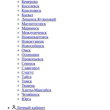
Кемерово
Киселевск
Красноярск
Кызыл
Ленинск-Кузнецкий
Магнитогорск
Мариинск
Междуреченск
Нижневартовск
Новокузнецк
Новосибирск
Омск
Осинники
Прокопьевск
Северск
Славгород
Сургут
Тайга
Томск
Тюмень
Ханты-Мансийск
Челябинск
Юрга
Личный кабинет