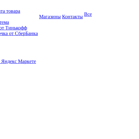
та товара
Все
Магазины
Контакты
тема
 от Тинькофф
очка от СберБанка
 Яндекс Маркете