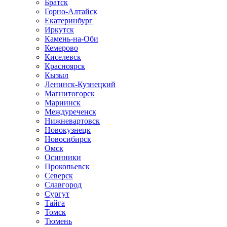
Братск
Горно-Алтайск
Екатеринбург
Иркутск
Камень-на-Оби
Кемерово
Киселевск
Красноярск
Кызыл
Ленинск-Кузнецкий
Магнитогорск
Мариинск
Междуреченск
Нижневартовск
Новокузнецк
Новосибирск
Омск
Осинники
Прокопьевск
Северск
Славгород
Сургут
Тайга
Томск
Тюмень