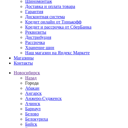
Шиномонтаж
Доставка и оплата товара
Гарантия
Дисконтная система
Кредит онлайн от Тинькофф
Кредит и рассрочка от СберБанка
Реквизиты
Дистрибуция
Рассрочка
Хранение шин
Наш магазин на Яндекс Маркете
Магазины
Контакты
Новосибирск
Назад
Города
Абакан
Ангарск
Анжеро-Судженск
Ачинск
Барнаул
Белово
Белокуриха
Бийск