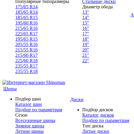
Популярные типоразмеры
Стальные диски
175/65 R14
Диаметр обода
185/65 R14
13"
А
185/65 R15
14"
195/60 R16
15"
215/65 R16
16"
225/65 R17
17"
195/65 R15
18"
205/55 R16
19"
215/55 R16
20"
215/60 R17
21"
225/60 R18
22"
235/55 R17
235/55 R18
Шины
Подбор шин
Диски
Каталог шин
Подбор по параметрам
Подбор дисков
Сезон
Каталог дисков
Всесезонные шины
Подбор по параметрам
Зимние шины
Тип диска
Летние шины
Литые диски