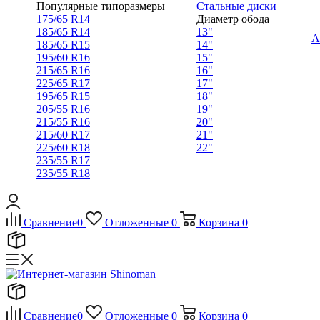
Популярные типоразмеры
Стальные диски
175/65 R14
Диаметр обода
185/65 R14
13"
А
185/65 R15
14"
195/60 R16
15"
215/65 R16
16"
225/65 R17
17"
195/65 R15
18"
205/55 R16
19"
215/55 R16
20"
215/60 R17
21"
225/60 R18
22"
235/55 R17
235/55 R18
Сравнение
0
Отложенные
0
Корзина
0
Сравнение
0
Отложенные
0
Корзина
0