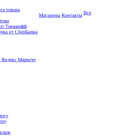
та товара
Все
Магазины
Контакты
тема
 от Тинькофф
очка от СберБанка
 Яндекс Маркете
логу
еру
исков