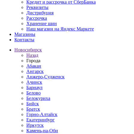
Кредит и рассрочка от СберБанка
Реквизиты
Дистрибуция
Рассрочка
Хранение шин
Наш магазин на Яндекс Маркете
Магазины
Контакты
Новосибирск
Назад
Города
Абакан
Ангарск
Анжеро-Судженск
Ачинск
Барнаул
Белово
Белокуриха
Бийск
Братск
Горно-Алтайск
Екатеринбург
Иркутск
Камень-на-Оби