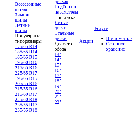
дисков
Всесезонные
Подбор по
шины
параметрам
Зимние
Тип диска
шины
Литые
Летние
диски
Услуги
шины
Стальные
Популярные
диски
Шиномонта
типоразмеры
Акции
Диаметр
Сезонное
175/65 R14
обода
хранение
185/65 R14
13"
185/65 R15
14"
195/60 R16
15"
215/65 R16
16"
225/65 R17
17"
195/65 R15
18"
205/55 R16
19"
215/55 R16
20"
215/60 R17
21"
225/60 R18
22"
235/55 R17
235/55 R18