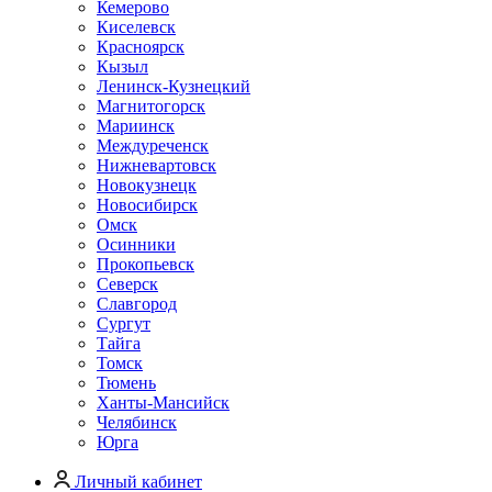
Кемерово
Киселевск
Красноярск
Кызыл
Ленинск-Кузнецкий
Магнитогорск
Мариинск
Междуреченск
Нижневартовск
Новокузнецк
Новосибирск
Омск
Осинники
Прокопьевск
Северск
Славгород
Сургут
Тайга
Томск
Тюмень
Ханты-Мансийск
Челябинск
Юрга
Личный кабинет