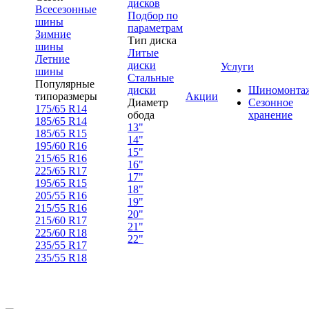
дисков
Всесезонные
Подбор по
шины
параметрам
Зимние
Тип диска
шины
Литые
Летние
диски
Услуги
шины
Стальные
Популярные
диски
Шиномонта
типоразмеры
Акции
Диаметр
Сезонное
175/65 R14
обода
хранение
185/65 R14
13"
185/65 R15
14"
195/60 R16
15"
215/65 R16
16"
225/65 R17
17"
195/65 R15
18"
205/55 R16
19"
215/55 R16
20"
215/60 R17
21"
225/60 R18
22"
235/55 R17
235/55 R18