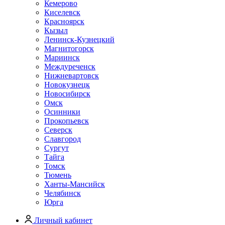
Кемерово
Киселевск
Красноярск
Кызыл
Ленинск-Кузнецкий
Магнитогорск
Мариинск
Междуреченск
Нижневартовск
Новокузнецк
Новосибирск
Омск
Осинники
Прокопьевск
Северск
Славгород
Сургут
Тайга
Томск
Тюмень
Ханты-Мансийск
Челябинск
Юрга
Личный кабинет