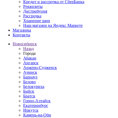
Кредит и рассрочка от СберБанка
Реквизиты
Дистрибуция
Рассрочка
Хранение шин
Наш магазин на Яндекс Маркете
Магазины
Контакты
Новосибирск
Назад
Города
Абакан
Ангарск
Анжеро-Судженск
Ачинск
Барнаул
Белово
Белокуриха
Бийск
Братск
Горно-Алтайск
Екатеринбург
Иркутск
Камень-на-Оби