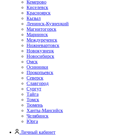
Кемерово
Киселевск
Красноярск
Кызыл
Ленинск-Кузнецкий
Магнитогорск
Мариинск
Междуреченск
Нижневартовск
Новокузнецк
Новосибирск
Омск
Осинники
Прокопьевск
Северск
Славгород
Сургут
Тайга
Томск
Тюмень
Ханты-Мансийск
Челябинск
Юрга
Личный кабинет