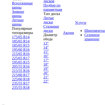
дисков
Всесезонные
Подбор по
шины
параметрам
Зимние
Тип диска
шины
Литые
Летние
диски
Услуги
шины
Стальные
Популярные
диски
Шиномонта
типоразмеры
Акции
Диаметр
Сезонное
175/65 R14
обода
хранение
185/65 R14
13"
185/65 R15
14"
195/60 R16
15"
215/65 R16
16"
225/65 R17
17"
195/65 R15
18"
205/55 R16
19"
215/55 R16
20"
215/60 R17
21"
225/60 R18
22"
235/55 R17
235/55 R18