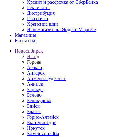
Кредит и рассрочка от СберБанка
Реквизиты
Дистрибуция
Рассрочка
Хранение шин
Наш магазин на Яндекс Маркете
Магазины
Контакты
Новосибирск
Назад
Города
Абакан
Ангарск
Анжеро-Судженск
Ачинск
Барнаул
Белово
Белокуриха
Бийск
Братск
Горно-Алтайск
Екатеринбург
Иркутск
Камень-на-Оби