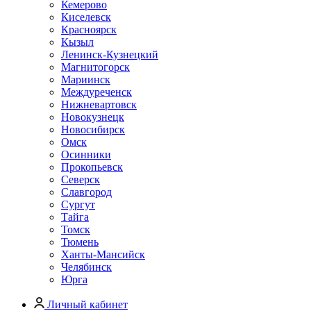
Кемерово
Киселевск
Красноярск
Кызыл
Ленинск-Кузнецкий
Магнитогорск
Мариинск
Междуреченск
Нижневартовск
Новокузнецк
Новосибирск
Омск
Осинники
Прокопьевск
Северск
Славгород
Сургут
Тайга
Томск
Тюмень
Ханты-Мансийск
Челябинск
Юрга
Личный кабинет