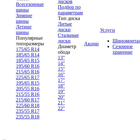
дисков
Всесезонные
Подбор по
шины
параметрам
Зимние
Тип диска
шины
Литые
Летние
диски
Услуги
шины
Стальные
Популярные
диски
Шиномонта
типоразмеры
Акции
Диаметр
Сезонное
175/65 R14
обода
хранение
185/65 R14
13"
185/65 R15
14"
195/60 R16
15"
215/65 R16
16"
225/65 R17
17"
195/65 R15
18"
205/55 R16
19"
215/55 R16
20"
215/60 R17
21"
225/60 R18
22"
235/55 R17
235/55 R18