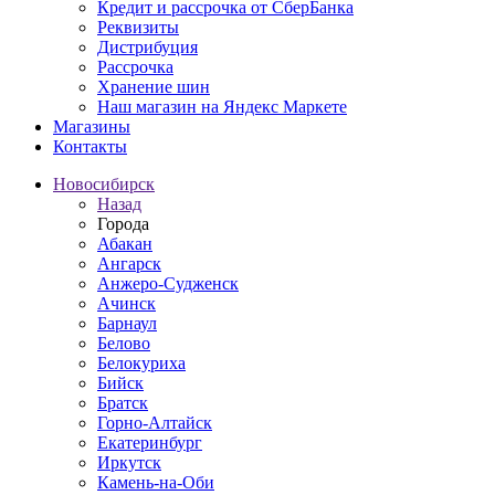
Кредит и рассрочка от СберБанка
Реквизиты
Дистрибуция
Рассрочка
Хранение шин
Наш магазин на Яндекс Маркете
Магазины
Контакты
Новосибирск
Назад
Города
Абакан
Ангарск
Анжеро-Судженск
Ачинск
Барнаул
Белово
Белокуриха
Бийск
Братск
Горно-Алтайск
Екатеринбург
Иркутск
Камень-на-Оби