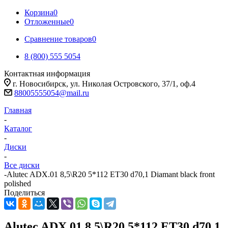
Корзина
0
Отложенные
0
Сравнение товаров
0
8 (800) 555 5054
Контактная информация
г. Новосибирск, ул. Николая Островского, 37/1, оф.4
88005555054@mail.ru
Главная
-
Каталог
-
Диски
-
Все диски
-
Alutec ADX.01 8,5\R20 5*112 ET30 d70,1 Diamant black front
polished
Поделиться
Alutec ADX.01 8,5\R20 5*112 ET30 d70,1