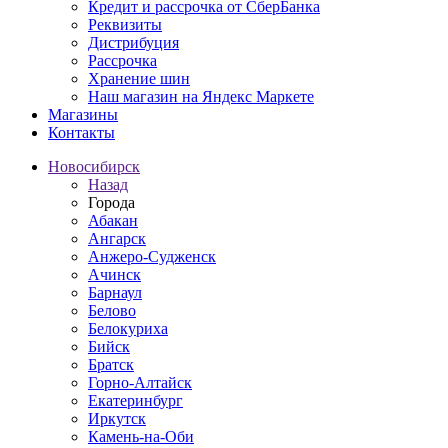
Кредит и рассрочка от СберБанка
Реквизиты
Дистрибуция
Рассрочка
Хранение шин
Наш магазин на Яндекс Маркете
Магазины
Контакты
Новосибирск
Назад
Города
Абакан
Ангарск
Анжеро-Судженск
Ачинск
Барнаул
Белово
Белокуриха
Бийск
Братск
Горно-Алтайск
Екатеринбург
Иркутск
Камень-на-Оби