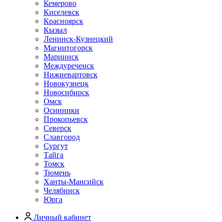
Кемерово
Киселевск
Красноярск
Кызыл
Ленинск-Кузнецкий
Магнитогорск
Мариинск
Междуреченск
Нижневартовск
Новокузнецк
Новосибирск
Омск
Осинники
Прокопьевск
Северск
Славгород
Сургут
Тайга
Томск
Тюмень
Ханты-Мансийск
Челябинск
Юрга
Личный кабинет