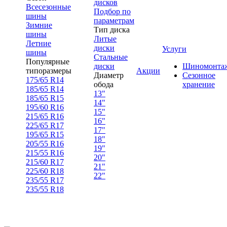
дисков
Всесезонные
Подбор по
шины
параметрам
Зимние
Тип диска
шины
Литые
Летние
диски
Услуги
шины
Стальные
Популярные
диски
Шиномонта
типоразмеры
Акции
Диаметр
Сезонное
175/65 R14
обода
хранение
185/65 R14
13"
185/65 R15
14"
195/60 R16
15"
215/65 R16
16"
225/65 R17
17"
195/65 R15
18"
205/55 R16
19"
215/55 R16
20"
215/60 R17
21"
225/60 R18
22"
235/55 R17
235/55 R18