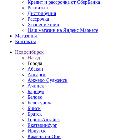
Кредит и рассрочка от СберБанка
Реквизиты
Дистрибуция
Рассрочка
Хранение шин
Наш магазин на Яндекс Маркете
Магазины
Контакты
Новосибирск
Назад
Города
Абакан
Ангарск
Анжеро-Судженск
Ачинск
Барнаул
Белово
Белокуриха
Бийск
Братск
Горно-Алтайск
Екатеринбург
Иркутск
Камень-на-Оби