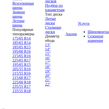
дисков
Всесезонные
Подбор по
шины
параметрам
Зимние
Тип диска
шины
Литые
Летние
диски
Услуги
шины
Стальные
Популярные
диски
Шиномонта
типоразмеры
Акции
Диаметр
Сезонное
175/65 R14
обода
хранение
185/65 R14
13"
185/65 R15
14"
195/60 R16
15"
215/65 R16
16"
225/65 R17
17"
195/65 R15
18"
205/55 R16
19"
215/55 R16
20"
215/60 R17
21"
225/60 R18
22"
235/55 R17
235/55 R18