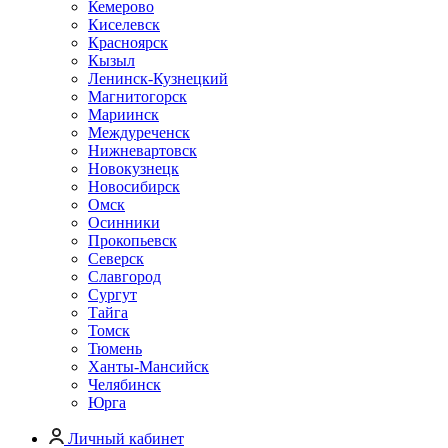
Кемерово
Киселевск
Красноярск
Кызыл
Ленинск-Кузнецкий
Магнитогорск
Мариинск
Междуреченск
Нижневартовск
Новокузнецк
Новосибирск
Омск
Осинники
Прокопьевск
Северск
Славгород
Сургут
Тайга
Томск
Тюмень
Ханты-Мансийск
Челябинск
Юрга
Личный кабинет