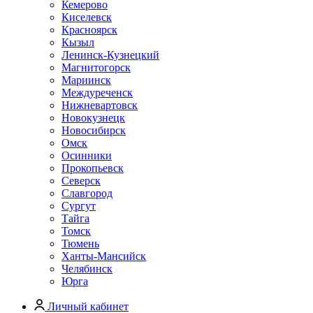
Кемерово
Киселевск
Красноярск
Кызыл
Ленинск-Кузнецкий
Магнитогорск
Мариинск
Междуреченск
Нижневартовск
Новокузнецк
Новосибирск
Омск
Осинники
Прокопьевск
Северск
Славгород
Сургут
Тайга
Томск
Тюмень
Ханты-Мансийск
Челябинск
Юрга
Личный кабинет