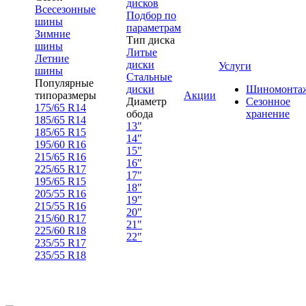
дисков
Всесезонные
Подбор по
шины
параметрам
Зимние
Тип диска
шины
Литые
Летние
диски
Услуги
шины
Стальные
Популярные
диски
Шиномонта
типоразмеры
Акции
Диаметр
Сезонное
175/65 R14
обода
хранение
185/65 R14
13"
185/65 R15
14"
195/60 R16
15"
215/65 R16
16"
225/65 R17
17"
195/65 R15
18"
205/55 R16
19"
215/55 R16
20"
215/60 R17
21"
225/60 R18
22"
235/55 R17
235/55 R18