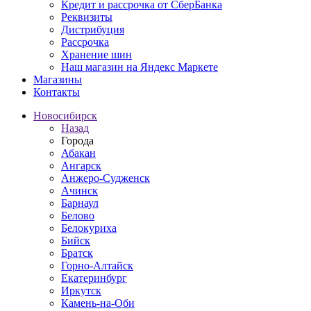
Кредит и рассрочка от СберБанка
Реквизиты
Дистрибуция
Рассрочка
Хранение шин
Наш магазин на Яндекс Маркете
Магазины
Контакты
Новосибирск
Назад
Города
Абакан
Ангарск
Анжеро-Судженск
Ачинск
Барнаул
Белово
Белокуриха
Бийск
Братск
Горно-Алтайск
Екатеринбург
Иркутск
Камень-на-Оби