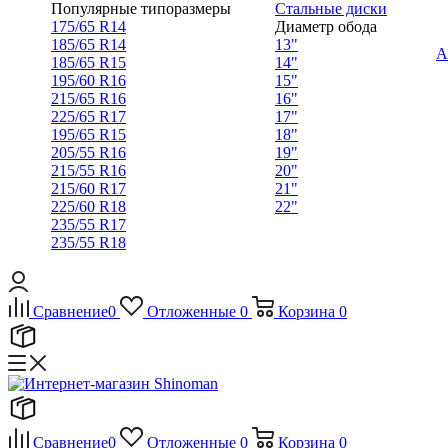
Популярные типоразмеры
Стальные диски
175/65 R14
Диаметр обода
185/65 R14
13"
А
185/65 R15
14"
195/60 R16
15"
215/65 R16
16"
225/65 R17
17"
195/65 R15
18"
205/55 R16
19"
215/55 R16
20"
215/60 R17
21"
225/60 R18
22"
235/55 R17
235/55 R18
Сравнение
0
Отложенные
0
Корзина
0
Сравнение
0
Отложенные
0
Корзина
0