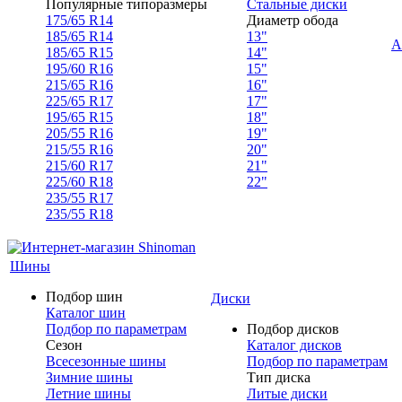
Популярные типоразмеры
Стальные диски
175/65 R14
Диаметр обода
185/65 R14
13"
А
185/65 R15
14"
195/60 R16
15"
215/65 R16
16"
225/65 R17
17"
195/65 R15
18"
205/55 R16
19"
215/55 R16
20"
215/60 R17
21"
225/60 R18
22"
235/55 R17
235/55 R18
Шины
Подбор шин
Диски
Каталог шин
Подбор по параметрам
Подбор дисков
Сезон
Каталог дисков
Всесезонные шины
Подбор по параметрам
Зимние шины
Тип диска
Летние шины
Литые диски