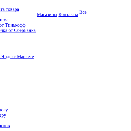
та товара
Все
Магазины
Контакты
тема
 от Тинькофф
очка от СберБанка
 Яндекс Маркете
логу
еру
исков