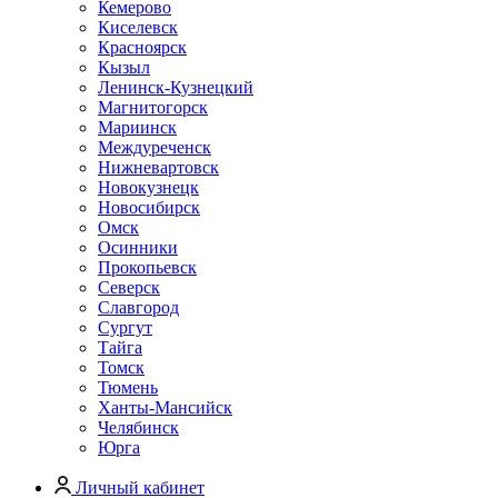
Кемерово
Киселевск
Красноярск
Кызыл
Ленинск-Кузнецкий
Магнитогорск
Мариинск
Междуреченск
Нижневартовск
Новокузнецк
Новосибирск
Омск
Осинники
Прокопьевск
Северск
Славгород
Сургут
Тайга
Томск
Тюмень
Ханты-Мансийск
Челябинск
Юрга
Личный кабинет