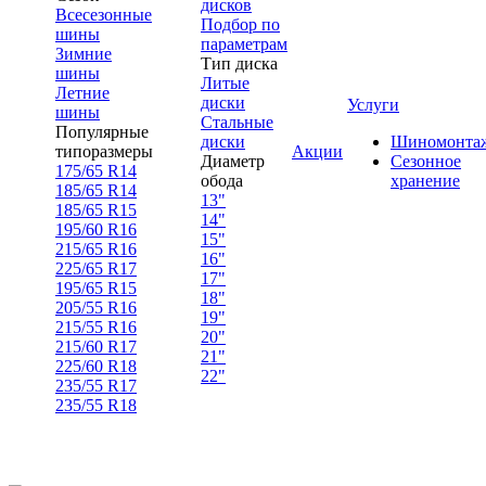
дисков
Всесезонные
Подбор по
шины
параметрам
Зимние
Тип диска
шины
Литые
Летние
диски
Услуги
шины
Стальные
Популярные
диски
Шиномонта
типоразмеры
Акции
Диаметр
Сезонное
175/65 R14
обода
хранение
185/65 R14
13"
185/65 R15
14"
195/60 R16
15"
215/65 R16
16"
225/65 R17
17"
195/65 R15
18"
205/55 R16
19"
215/55 R16
20"
215/60 R17
21"
225/60 R18
22"
235/55 R17
235/55 R18