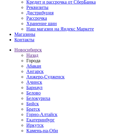
Кредит и рассрочка от СберБанка
Реквизиты
Дистрибуция
Рассрочка
Хранение шин
Наш магазин на Яндекс Маркете
Магазины
Контакты
Новосибирск
Назад
Города
Абакан
Ангарск
Анжеро-Судженск
Ачинск
Барнаул
Белово
Белокуриха
Бийск
Братск
Горно-Алтайск
Екатеринбург
Иркутск
Камень-на-Оби