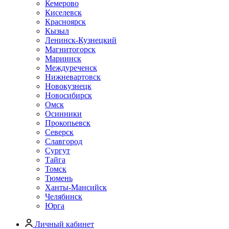
Кемерово
Киселевск
Красноярск
Кызыл
Ленинск-Кузнецкий
Магнитогорск
Мариинск
Междуреченск
Нижневартовск
Новокузнецк
Новосибирск
Омск
Осинники
Прокопьевск
Северск
Славгород
Сургут
Тайга
Томск
Тюмень
Ханты-Мансийск
Челябинск
Юрга
Личный кабинет