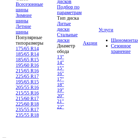
дисков
Всесезонные
Подбор по
шины
параметрам
Зимние
Тип диска
шины
Литые
Летние
диски
Услуги
шины
Стальные
Популярные
диски
Шиномонта
типоразмеры
Акции
Диаметр
Сезонное
175/65 R14
обода
хранение
185/65 R14
13"
185/65 R15
14"
195/60 R16
15"
215/65 R16
16"
225/65 R17
17"
195/65 R15
18"
205/55 R16
19"
215/55 R16
20"
215/60 R17
21"
225/60 R18
22"
235/55 R17
235/55 R18