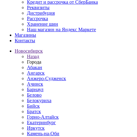
Кредит и рассрочка от СберБанка
Реквизиты
Дистрибуция
Рассрочка
Хранение шин
Наш магазин на Яндекс Маркете
Магазины
Контакты
Новосибирск
Назад
Города
Абакан
Ангарск
Анжеро-Судженск
Ачинск
Барнаул
Белово
Белокуриха
Бийск
Братск
Горно-Алтайск
Екатеринбург
Иркутск
Камень-на-Оби