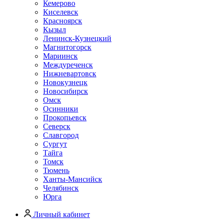
Кемерово
Киселевск
Красноярск
Кызыл
Ленинск-Кузнецкий
Магнитогорск
Мариинск
Междуреченск
Нижневартовск
Новокузнецк
Новосибирск
Омск
Осинники
Прокопьевск
Северск
Славгород
Сургут
Тайга
Томск
Тюмень
Ханты-Мансийск
Челябинск
Юрга
Личный кабинет