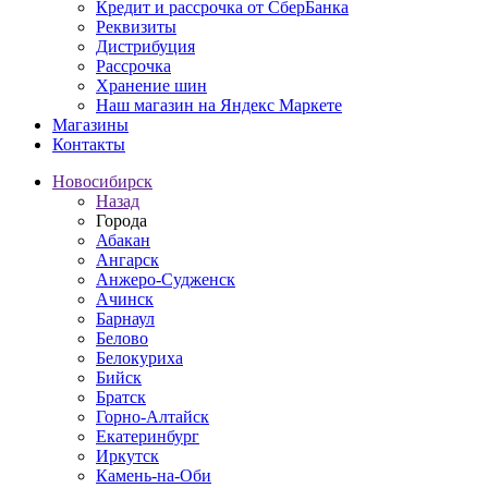
Кредит и рассрочка от СберБанка
Реквизиты
Дистрибуция
Рассрочка
Хранение шин
Наш магазин на Яндекс Маркете
Магазины
Контакты
Новосибирск
Назад
Города
Абакан
Ангарск
Анжеро-Судженск
Ачинск
Барнаул
Белово
Белокуриха
Бийск
Братск
Горно-Алтайск
Екатеринбург
Иркутск
Камень-на-Оби