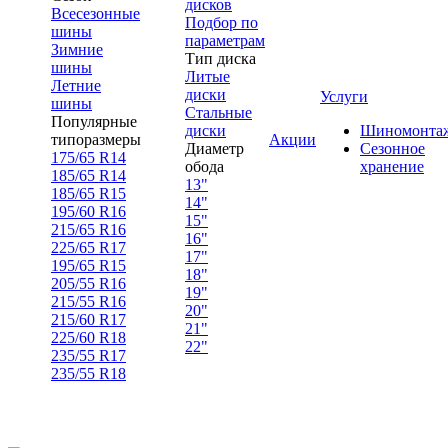
дисков
Всесезонные
Подбор по
шины
параметрам
Зимние
Тип диска
шины
Литые
Летние
диски
Услуги
шины
Стальные
Популярные
диски
Шиномонта
типоразмеры
Акции
Диаметр
Сезонное
175/65 R14
обода
хранение
185/65 R14
13"
185/65 R15
14"
195/60 R16
15"
215/65 R16
16"
225/65 R17
17"
195/65 R15
18"
205/55 R16
19"
215/55 R16
20"
215/60 R17
21"
225/60 R18
22"
235/55 R17
235/55 R18