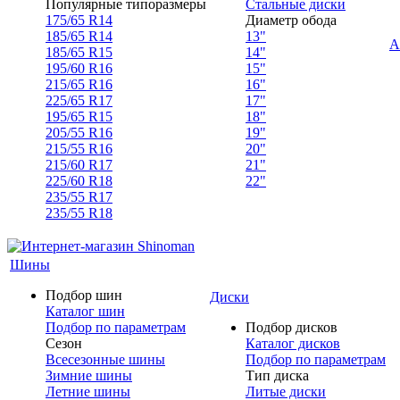
Популярные типоразмеры
Стальные диски
175/65 R14
Диаметр обода
185/65 R14
13"
А
185/65 R15
14"
195/60 R16
15"
215/65 R16
16"
225/65 R17
17"
195/65 R15
18"
205/55 R16
19"
215/55 R16
20"
215/60 R17
21"
225/60 R18
22"
235/55 R17
235/55 R18
Шины
Подбор шин
Диски
Каталог шин
Подбор по параметрам
Подбор дисков
Сезон
Каталог дисков
Всесезонные шины
Подбор по параметрам
Зимние шины
Тип диска
Летние шины
Литые диски