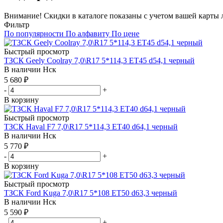
Внимание! Скидки в каталоге показаны с учетом вашей карты л
Фильтр
По популярности
По алфавиту
По цене
Быстрый просмотр
ТЗСК Geely Coolray 7,0\R17 5*114,3 ET45 d54,1 черный
В наличии
Нск
5 680
₽
-
+
В корзину
Быстрый просмотр
ТЗСК Haval F7 7,0\R17 5*114,3 ET40 d64,1 черный
В наличии
Нск
5 770
₽
-
+
В корзину
Быстрый просмотр
ТЗСК Ford Kuga 7,0\R17 5*108 ET50 d63,3 черный
В наличии
Нск
5 590
₽
-
+