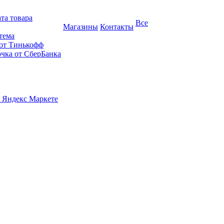
та товара
Все
Магазины
Контакты
тема
 от Тинькофф
очка от СберБанка
 Яндекс Маркете