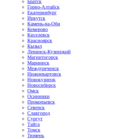
Братск
Горно-Алтайск
Екатеринбург
Иркутск
Камень-на-Оби
Кемерово
Киселевск
Красноярск
Кызыл
Ленинск-Кузнецкий
Магнитогорск
Мариинск
Междуреченск
Нижневартовск
Новокузнецк
Новосибирск
Омск
Осинники
Прокопьевск
Северск
Славгород
Сургут
Тайга
Томск
Тюмень