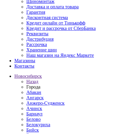
Шиномонтаж
Доставка и оплата товара
Гарантия
Дисконтная система
Кредит онлайн от Тинькофф
Кредит и рассрочка от СберБанка
Реквизиты
Дистрибуция
Рассрочка
Хранение шин
Наш магазин на Яндекс Маркете
Магазины
Контакты
Новосибирск
Назад
Города
Абакан
Ангарск
Анжеро-Судженск
Ачинск
Барнаул
Белово
Белокуриха
Бийск