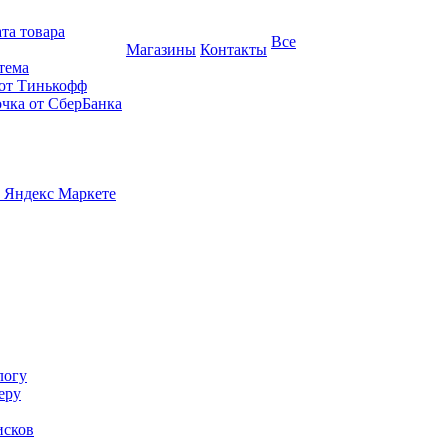
та товара
Все
Магазины
Контакты
тема
 от Тинькофф
очка от СберБанка
 Яндекс Маркете
логу
еру
исков