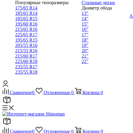
Популярные типоразмеры
Стальные диски
175/65 R14
Диаметр обода
185/65 R14
13"
А
185/65 R15
14"
195/60 R16
15"
215/65 R16
16"
225/65 R17
17"
195/65 R15
18"
205/55 R16
19"
215/55 R16
20"
215/60 R17
21"
225/60 R18
22"
235/55 R17
235/55 R18
Сравнение
0
Отложенные
0
Корзина
0
Сравнение
0
Отложенные
0
Корзина
0