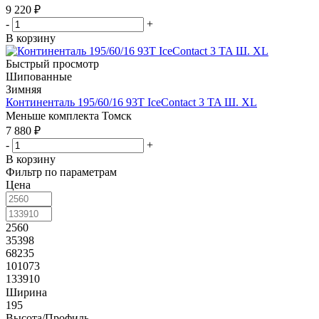
9 220
₽
-
+
В корзину
Быстрый просмотр
Шипованные
Зимняя
Континенталь 195/60/16 93T IceContact 3 TA Ш. XL
Меньше комплекта
Томск
7 880
₽
-
+
В корзину
Фильтр по параметрам
Цена
2560
35398
68235
101073
133910
Ширина
195
Высота/Профиль