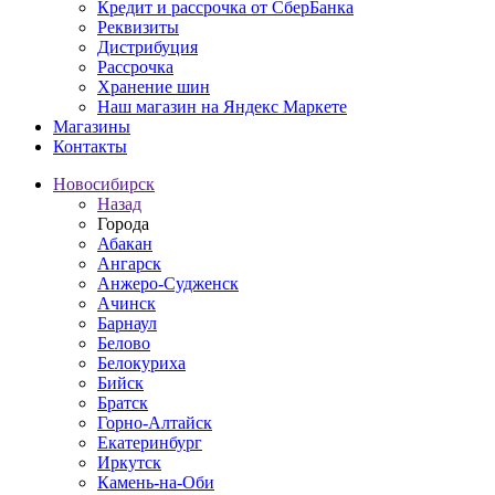
Кредит и рассрочка от СберБанка
Реквизиты
Дистрибуция
Рассрочка
Хранение шин
Наш магазин на Яндекс Маркете
Магазины
Контакты
Новосибирск
Назад
Города
Абакан
Ангарск
Анжеро-Судженск
Ачинск
Барнаул
Белово
Белокуриха
Бийск
Братск
Горно-Алтайск
Екатеринбург
Иркутск
Камень-на-Оби