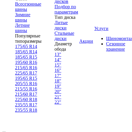
дисков
Всесезонные
Подбор по
шины
параметрам
Зимние
Тип диска
шины
Литые
Летние
диски
Услуги
шины
Стальные
Популярные
диски
Шиномонта
типоразмеры
Акции
Диаметр
Сезонное
175/65 R14
обода
хранение
185/65 R14
13"
185/65 R15
14"
195/60 R16
15"
215/65 R16
16"
225/65 R17
17"
195/65 R15
18"
205/55 R16
19"
215/55 R16
20"
215/60 R17
21"
225/60 R18
22"
235/55 R17
235/55 R18