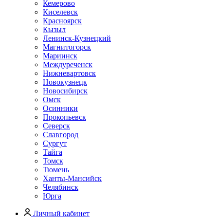
Кемерово
Киселевск
Красноярск
Кызыл
Ленинск-Кузнецкий
Магнитогорск
Мариинск
Междуреченск
Нижневартовск
Новокузнецк
Новосибирск
Омск
Осинники
Прокопьевск
Северск
Славгород
Сургут
Тайга
Томск
Тюмень
Ханты-Мансийск
Челябинск
Юрга
Личный кабинет