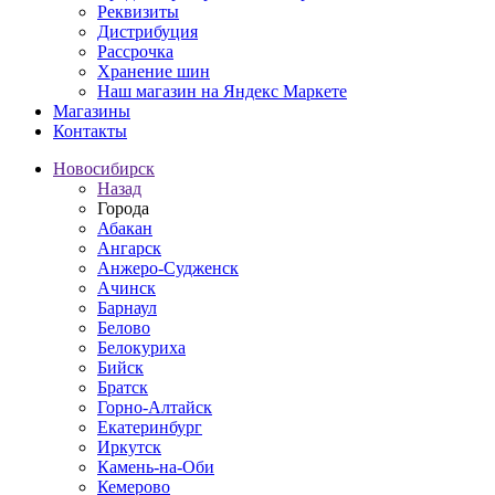
Реквизиты
Дистрибуция
Рассрочка
Хранение шин
Наш магазин на Яндекс Маркете
Магазины
Контакты
Новосибирск
Назад
Города
Абакан
Ангарск
Анжеро-Судженск
Ачинск
Барнаул
Белово
Белокуриха
Бийск
Братск
Горно-Алтайск
Екатеринбург
Иркутск
Камень-на-Оби
Кемерово