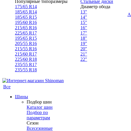
Популярные типоразмеры
Стальные диски
175/65 R14
Диаметр обода
185/65 R14
13"
А
185/65 R15
14"
195/60 R16
15"
215/65 R16
16"
225/65 R17
17"
195/65 R15
18"
205/55 R16
19"
215/55 R16
20"
215/60 R17
21"
225/60 R18
22"
235/55 R17
235/55 R18
Все
Шины
Подбор шин
Каталог шин
Подбор по
параметрам
Сезон
Всесезонные