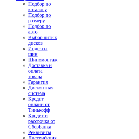
Подбор по
каталогу
Подбор по
размеру
Подбор по
авто
Выбор литых
дисков
Индексы
шин
Шиномонтаж
Доставка и
оплата
товара
Гарантия
Дисконтная
система
Кредит
онлайн от
Тинькофф
Кредит и
рассрочка от
СберБанка
Реквизиты
Дистрибуция