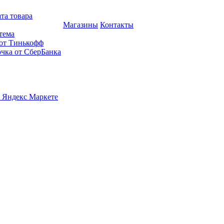
та товара
Магазины
Контакты
тема
 от Тинькофф
очка от СберБанка
 Яндекс Маркете