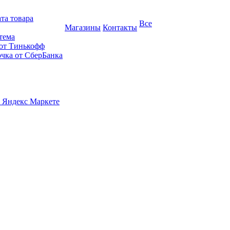
та товара
Все
Магазины
Контакты
тема
 от Тинькофф
очка от СберБанка
 Яндекс Маркете