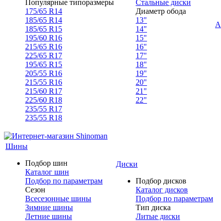
Популярные типоразмеры
Стальные диски
175/65 R14
Диаметр обода
185/65 R14
13"
А
185/65 R15
14"
195/60 R16
15"
215/65 R16
16"
225/65 R17
17"
195/65 R15
18"
205/55 R16
19"
215/55 R16
20"
215/60 R17
21"
225/60 R18
22"
235/55 R17
235/55 R18
Шины
Подбор шин
Диски
Каталог шин
Подбор по параметрам
Подбор дисков
Сезон
Каталог дисков
Всесезонные шины
Подбор по параметрам
Зимние шины
Тип диска
Летние шины
Литые диски