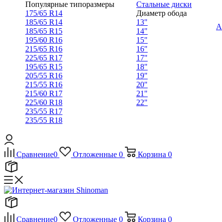
Популярные типоразмеры
Стальные диски
175/65 R14
Диаметр обода
185/65 R14
13"
А
185/65 R15
14"
195/60 R16
15"
215/65 R16
16"
225/65 R17
17"
195/65 R15
18"
205/55 R16
19"
215/55 R16
20"
215/60 R17
21"
225/60 R18
22"
235/55 R17
235/55 R18
Сравнение
0
Отложенные
0
Корзина
0
Сравнение
0
Отложенные
0
Корзина
0