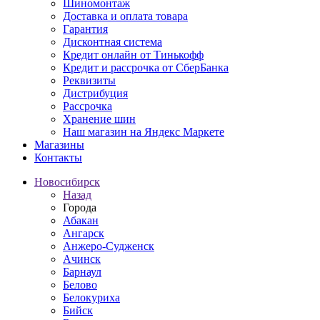
Шиномонтаж
Доставка и оплата товара
Гарантия
Дисконтная система
Кредит онлайн от Тинькофф
Кредит и рассрочка от СберБанка
Реквизиты
Дистрибуция
Рассрочка
Хранение шин
Наш магазин на Яндекс Маркете
Магазины
Контакты
Новосибирск
Назад
Города
Абакан
Ангарск
Анжеро-Судженск
Ачинск
Барнаул
Белово
Белокуриха
Бийск