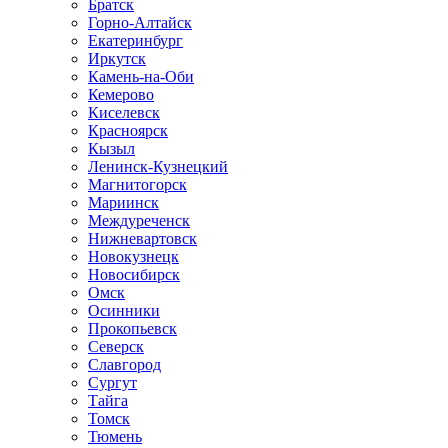
Братск
Горно-Алтайск
Екатеринбург
Иркутск
Камень-на-Оби
Кемерово
Киселевск
Красноярск
Кызыл
Ленинск-Кузнецкий
Магнитогорск
Мариинск
Междуреченск
Нижневартовск
Новокузнецк
Новосибирск
Омск
Осинники
Прокопьевск
Северск
Славгород
Сургут
Тайга
Томск
Тюмень