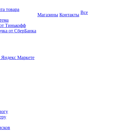
та товара
Все
Магазины
Контакты
тема
 от Тинькофф
очка от СберБанка
 Яндекс Маркете
логу
еру
исков