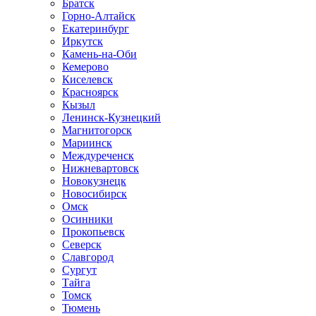
Братск
Горно-Алтайск
Екатеринбург
Иркутск
Камень-на-Оби
Кемерово
Киселевск
Красноярск
Кызыл
Ленинск-Кузнецкий
Магнитогорск
Мариинск
Междуреченск
Нижневартовск
Новокузнецк
Новосибирск
Омск
Осинники
Прокопьевск
Северск
Славгород
Сургут
Тайга
Томск
Тюмень