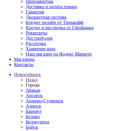
Шиномонтаж
Доставка и оплата товара
Гарантия
Дисконтная система
Кредит онлайн от Тинькофф
Кредит и рассрочка от СберБанка
Реквизиты
Дистрибуция
Рассрочка
Хранение шин
Наш магазин на Яндекс Маркете
Магазины
Контакты
Новосибирск
Назад
Города
Абакан
Ангарск
Анжеро-Судженск
Ачинск
Барнаул
Белово
Белокуриха
Бийск