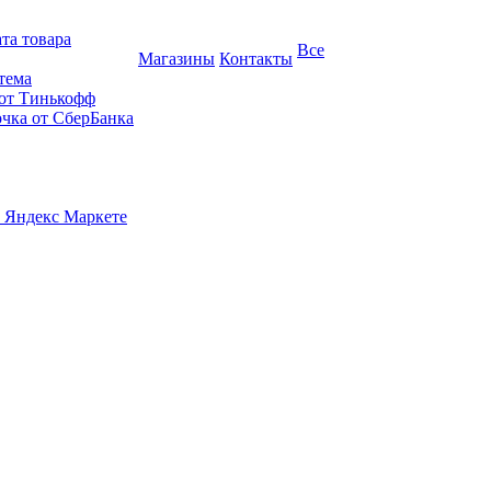
та товара
Все
Магазины
Контакты
тема
 от Тинькофф
очка от СберБанка
 Яндекс Маркете