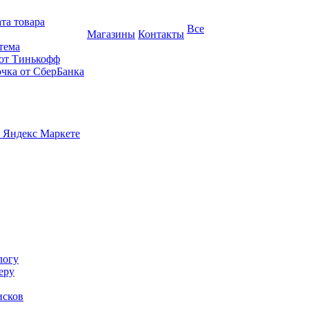
та товара
Все
Магазины
Контакты
тема
 от Тинькофф
очка от СберБанка
 Яндекс Маркете
логу
еру
исков