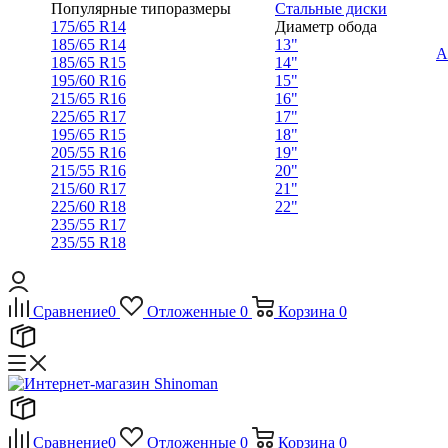
Популярные типоразмеры
Стальные диски
175/65 R14
Диаметр обода
185/65 R14
13"
А
185/65 R15
14"
195/60 R16
15"
215/65 R16
16"
225/65 R17
17"
195/65 R15
18"
205/55 R16
19"
215/55 R16
20"
215/60 R17
21"
225/60 R18
22"
235/55 R17
235/55 R18
Сравнение
0
Отложенные
0
Корзина
0
Сравнение
0
Отложенные
0
Корзина
0