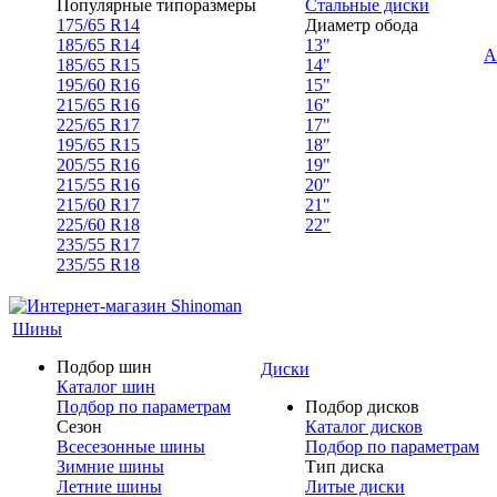
Популярные типоразмеры
Стальные диски
175/65 R14
Диаметр обода
185/65 R14
13"
А
185/65 R15
14"
195/60 R16
15"
215/65 R16
16"
225/65 R17
17"
195/65 R15
18"
205/55 R16
19"
215/55 R16
20"
215/60 R17
21"
225/60 R18
22"
235/55 R17
235/55 R18
Шины
Подбор шин
Диски
Каталог шин
Подбор по параметрам
Подбор дисков
Сезон
Каталог дисков
Всесезонные шины
Подбор по параметрам
Зимние шины
Тип диска
Летние шины
Литые диски