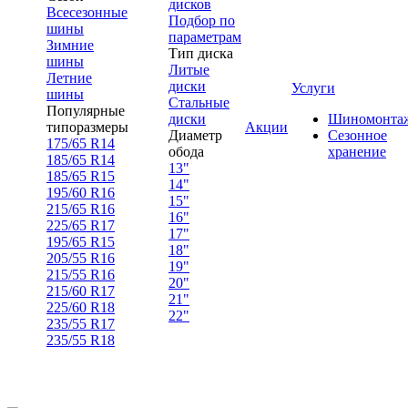
дисков
Всесезонные
Подбор по
шины
параметрам
Зимние
Тип диска
шины
Литые
Летние
диски
Услуги
шины
Стальные
Популярные
диски
Шиномонта
типоразмеры
Акции
Диаметр
Сезонное
175/65 R14
обода
хранение
185/65 R14
13"
185/65 R15
14"
195/60 R16
15"
215/65 R16
16"
225/65 R17
17"
195/65 R15
18"
205/55 R16
19"
215/55 R16
20"
215/60 R17
21"
225/60 R18
22"
235/55 R17
235/55 R18