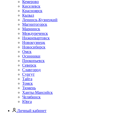
Кемерово
Киселевск
Красноярск
Кызыл
Ленинск-Кузнецкий
Магнитогорск
Мариинск
Междуреченск
Нижневартовск
Новокузнецк
Новосибирск
Омск
Осинники
Прокопьевск
Северск
Славгород
Сургут
Тайга
Томск
Тюмень
Ханты-Мансийск
Челябинск
Юрга
Личный кабинет