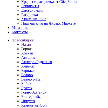
Кредит и рассрочка от СберБанка
Реквизиты
Дистрибуция
Рассрочка
Хранение шин
Наш магазин на Яндекс Маркете
Магазины
Контакты
Новосибирск
Назад
Города
Абакан
Ангарск
Анжеро-Судженск
Ачинск
Барнаул
Белово
Белокуриха
Бийск
Братск
Горно-Алтайск
Екатеринбург
Иркутск
Камень-на-Оби