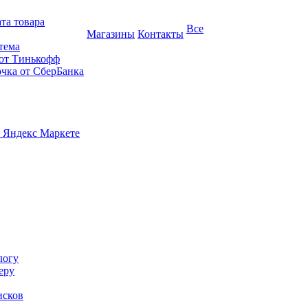
та товара
Все
Магазины
Контакты
тема
 от Тинькофф
очка от СберБанка
 Яндекс Маркете
логу
еру
исков