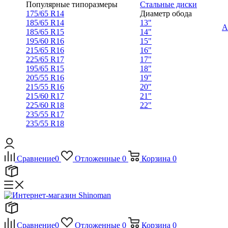
Популярные типоразмеры
Стальные диски
175/65 R14
Диаметр обода
185/65 R14
13"
А
185/65 R15
14"
195/60 R16
15"
215/65 R16
16"
225/65 R17
17"
195/65 R15
18"
205/55 R16
19"
215/55 R16
20"
215/60 R17
21"
225/60 R18
22"
235/55 R17
235/55 R18
Сравнение
0
Отложенные
0
Корзина
0
Сравнение
0
Отложенные
0
Корзина
0