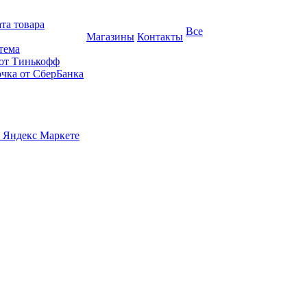
та товара
Все
Магазины
Контакты
тема
 от Тинькофф
очка от СберБанка
 Яндекс Маркете