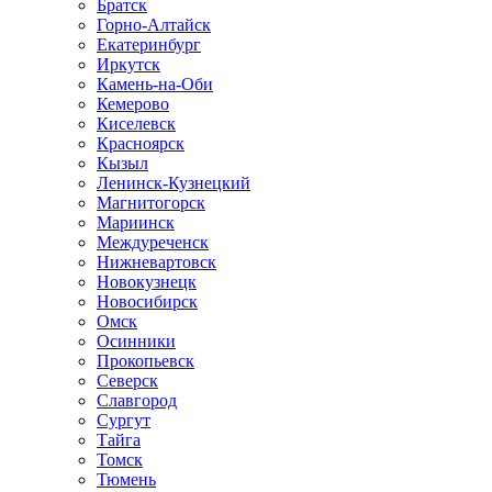
Братск
Горно-Алтайск
Екатеринбург
Иркутск
Камень-на-Оби
Кемерово
Киселевск
Красноярск
Кызыл
Ленинск-Кузнецкий
Магнитогорск
Мариинск
Междуреченск
Нижневартовск
Новокузнецк
Новосибирск
Омск
Осинники
Прокопьевск
Северск
Славгород
Сургут
Тайга
Томск
Тюмень