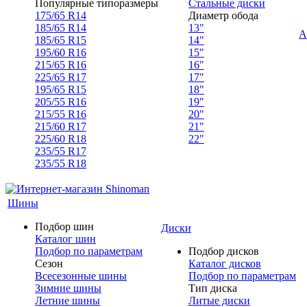
Популярные типоразмеры
Стальные диски
175/65 R14
Диаметр обода
185/65 R14
13"
А
185/65 R15
14"
195/60 R16
15"
215/65 R16
16"
225/65 R17
17"
195/65 R15
18"
205/55 R16
19"
215/55 R16
20"
215/60 R17
21"
225/60 R18
22"
235/55 R17
235/55 R18
Шины
Подбор шин
Диски
Каталог шин
Подбор по параметрам
Подбор дисков
Сезон
Каталог дисков
Всесезонные шины
Подбор по параметрам
Зимние шины
Тип диска
Летние шины
Литые диски