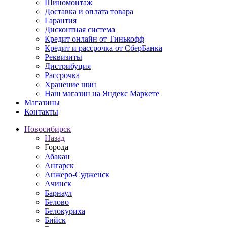
Шиномонтаж
Доставка и оплата товара
Гарантия
Дисконтная система
Кредит онлайн от Тинькофф
Кредит и рассрочка от СберБанка
Реквизиты
Дистрибуция
Рассрочка
Хранение шин
Наш магазин на Яндекс Маркете
Магазины
Контакты
Новосибирск
Назад
Города
Абакан
Ангарск
Анжеро-Судженск
Ачинск
Барнаул
Белово
Белокуриха
Бийск