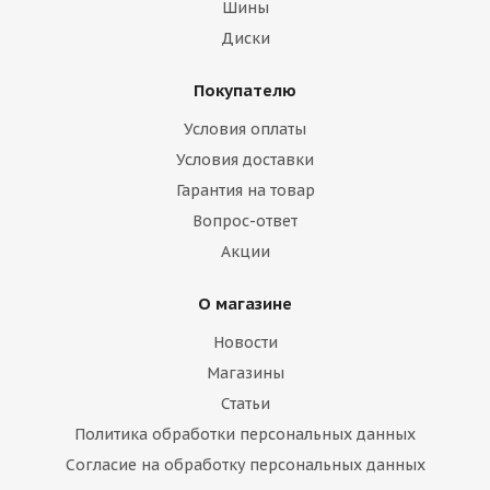
Шины
Диски
Покупателю
Aplus 225/70/15 100H A606
Условия оплаты
Нет в наличии
Условия доставки
Гарантия на товар
Вопрос-ответ
Акции
О магазине
Новости
Магазины
Статьи
Политика обработки персональных данных
Ханкук 225/70/15 100H DynaPro HP RA23
Согласие на обработку персональных данных
Нет в наличии