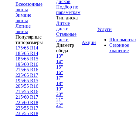
дисков
Всесезонные
Подбор по
шины
параметрам
Зимние
Тип диска
шины
Литые
Летние
диски
Услуги
шины
Стальные
Популярные
диски
Шиномонта
типоразмеры
Акции
Диаметр
Сезонное
175/65 R14
обода
хранение
185/65 R14
13"
185/65 R15
14"
195/60 R16
15"
215/65 R16
16"
225/65 R17
17"
195/65 R15
18"
205/55 R16
19"
215/55 R16
20"
215/60 R17
21"
225/60 R18
22"
235/55 R17
235/55 R18