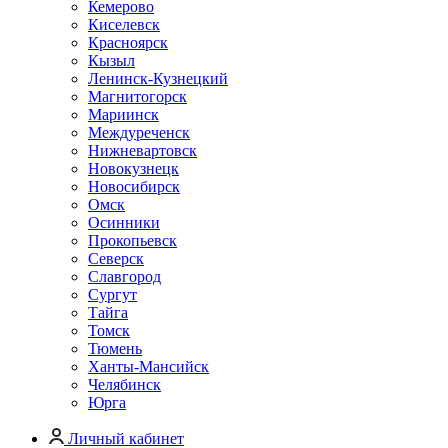
Кемерово
Киселевск
Красноярск
Кызыл
Ленинск-Кузнецкий
Магнитогорск
Мариинск
Междуреченск
Нижневартовск
Новокузнецк
Новосибирск
Омск
Осинники
Прокопьевск
Северск
Славгород
Сургут
Тайга
Томск
Тюмень
Ханты-Мансийск
Челябинск
Юрга
Личный кабинет