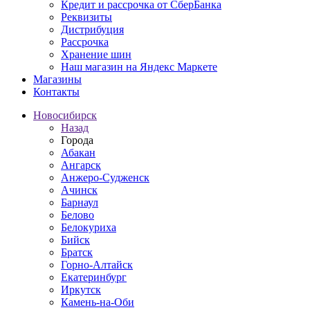
Кредит и рассрочка от СберБанка
Реквизиты
Дистрибуция
Рассрочка
Хранение шин
Наш магазин на Яндекс Маркете
Магазины
Контакты
Новосибирск
Назад
Города
Абакан
Ангарск
Анжеро-Судженск
Ачинск
Барнаул
Белово
Белокуриха
Бийск
Братск
Горно-Алтайск
Екатеринбург
Иркутск
Камень-на-Оби