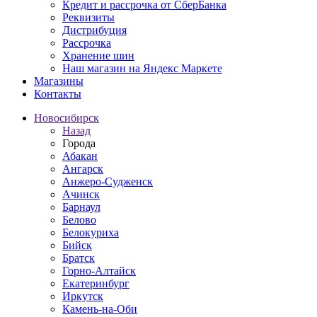
Кредит и рассрочка от СберБанка
Реквизиты
Дистрибуция
Рассрочка
Хранение шин
Наш магазин на Яндекс Маркете
Магазины
Контакты
Новосибирск
Назад
Города
Абакан
Ангарск
Анжеро-Судженск
Ачинск
Барнаул
Белово
Белокуриха
Бийск
Братск
Горно-Алтайск
Екатеринбург
Иркутск
Камень-на-Оби