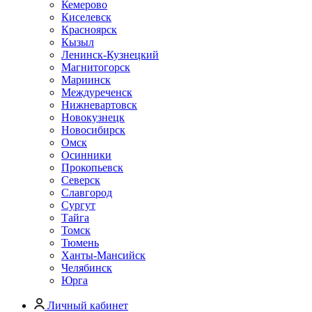
Кемерово
Киселевск
Красноярск
Кызыл
Ленинск-Кузнецкий
Магнитогорск
Мариинск
Междуреченск
Нижневартовск
Новокузнецк
Новосибирск
Омск
Осинники
Прокопьевск
Северск
Славгород
Сургут
Тайга
Томск
Тюмень
Ханты-Мансийск
Челябинск
Юрга
Личный кабинет