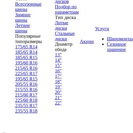
дисков
Всесезонные
Подбор по
шины
параметрам
Зимние
Тип диска
шины
Литые
Летние
диски
Услуги
шины
Стальные
Популярные
диски
Шиномонта
типоразмеры
Акции
Диаметр
Сезонное
175/65 R14
обода
хранение
185/65 R14
13"
185/65 R15
14"
195/60 R16
15"
215/65 R16
16"
225/65 R17
17"
195/65 R15
18"
205/55 R16
19"
215/55 R16
20"
215/60 R17
21"
225/60 R18
22"
235/55 R17
235/55 R18