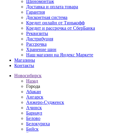
Шиномонтаж
Доставка и оплата товара
Гарантия
Дисконтная система
Кредит онлайн от Тинькофф
Кредит и рассрочка от СберБанка
Реквизиты
Дистрибуция
Рассрочка
Хранение шин
Наш магазин на Яндекс Маркете
Магазины
Контакты
Новосибирск
Назад
Города
Абакан
Ангарск
Анжеро-Судженск
Ачинск
Барнаул
Белово
Белокуриха
Бийск