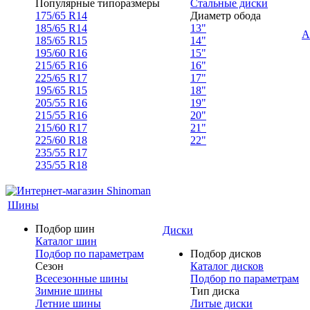
Популярные типоразмеры
Стальные диски
175/65 R14
Диаметр обода
185/65 R14
13"
А
185/65 R15
14"
195/60 R16
15"
215/65 R16
16"
225/65 R17
17"
195/65 R15
18"
205/55 R16
19"
215/55 R16
20"
215/60 R17
21"
225/60 R18
22"
235/55 R17
235/55 R18
Шины
Подбор шин
Диски
Каталог шин
Подбор по параметрам
Подбор дисков
Сезон
Каталог дисков
Всесезонные шины
Подбор по параметрам
Зимние шины
Тип диска
Летние шины
Литые диски