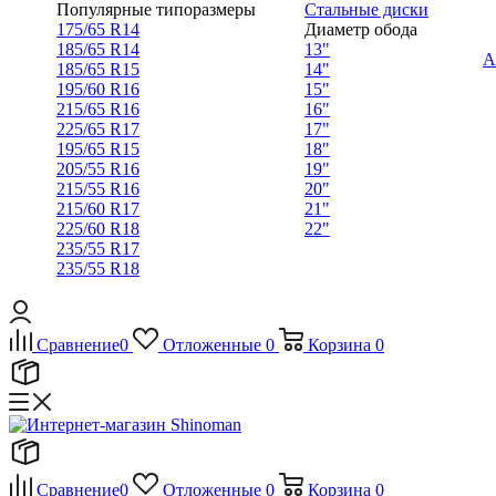
Популярные типоразмеры
Стальные диски
175/65 R14
Диаметр обода
185/65 R14
13"
А
185/65 R15
14"
195/60 R16
15"
215/65 R16
16"
225/65 R17
17"
195/65 R15
18"
205/55 R16
19"
215/55 R16
20"
215/60 R17
21"
225/60 R18
22"
235/55 R17
235/55 R18
Сравнение
0
Отложенные
0
Корзина
0
Сравнение
0
Отложенные
0
Корзина
0