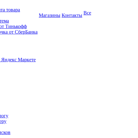
та товара
Все
Магазины
Контакты
тема
 от Тинькофф
очка от СберБанка
 Яндекс Маркете
логу
еру
исков