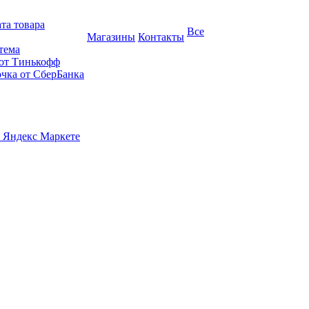
та товара
Все
Магазины
Контакты
тема
 от Тинькофф
очка от СберБанка
 Яндекс Маркете