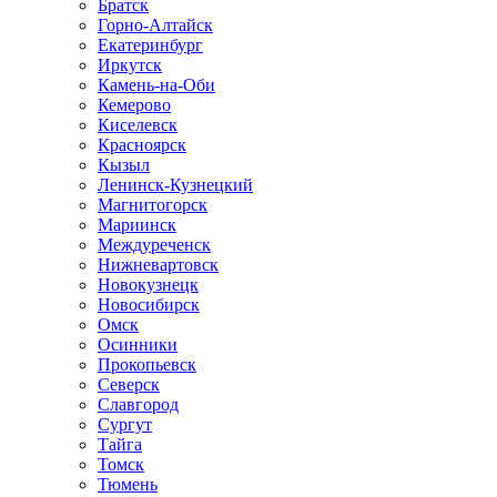
Братск
Горно-Алтайск
Екатеринбург
Иркутск
Камень-на-Оби
Кемерово
Киселевск
Красноярск
Кызыл
Ленинск-Кузнецкий
Магнитогорск
Мариинск
Междуреченск
Нижневартовск
Новокузнецк
Новосибирск
Омск
Осинники
Прокопьевск
Северск
Славгород
Сургут
Тайга
Томск
Тюмень