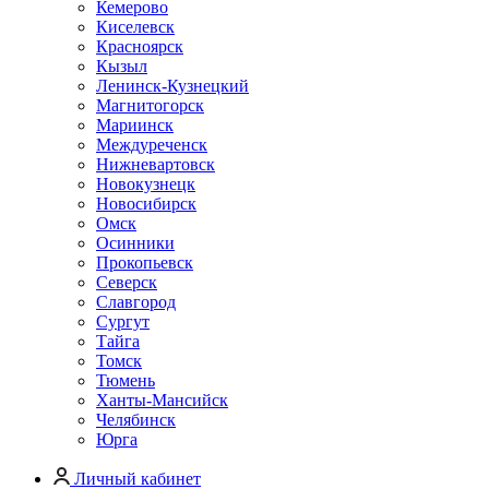
Кемерово
Киселевск
Красноярск
Кызыл
Ленинск-Кузнецкий
Магнитогорск
Мариинск
Междуреченск
Нижневартовск
Новокузнецк
Новосибирск
Омск
Осинники
Прокопьевск
Северск
Славгород
Сургут
Тайга
Томск
Тюмень
Ханты-Мансийск
Челябинск
Юрга
Личный кабинет