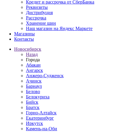
Кредит и рассрочка от СберБанка
Реквизиты
Дистрибуция
Рассрочка
Хранение шин
Наш магазин на Яндекс Маркете
Магазины
Контакты
Новосибирск
Назад
Города
Абакан
Ангарск
Анжеро-Судженск
Ачинск
Барнаул
Белово
Белокуриха
Бийск
Братск
Горно-Алтайск
Екатеринбург
Иркутск
Камень-на-Оби