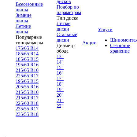
дисков
Всесезонные
Подбор по
шины
параметрам
Зимние
Тип диска
шины
Литые
Летние
диски
Услуги
шины
Стальные
Популярные
диски
Шиномонта
типоразмеры
Акции
Диаметр
Сезонное
175/65 R14
обода
хранение
185/65 R14
13"
185/65 R15
14"
195/60 R16
15"
215/65 R16
16"
225/65 R17
17"
195/65 R15
18"
205/55 R16
19"
215/55 R16
20"
215/60 R17
21"
225/60 R18
22"
235/55 R17
235/55 R18