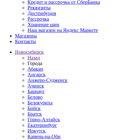
Кредит и рассрочка от СберБанка
Реквизиты
Дистрибуция
Рассрочка
Хранение шин
Наш магазин на Яндекс Маркете
Магазины
Контакты
Новосибирск
Назад
Города
Абакан
Ангарск
Анжеро-Судженск
Ачинск
Барнаул
Белово
Белокуриха
Бийск
Братск
Горно-Алтайск
Екатеринбург
Иркутск
Камень-на-Оби