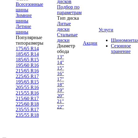
дисков
Всесезонные
Подбор по
шины
параметрам
Зимние
Тип диска
шины
Литые
Летние
диски
Услуги
шины
Стальные
Популярные
диски
Шиномонта
типоразмеры
Акции
Диаметр
Сезонное
175/65 R14
обода
хранение
185/65 R14
13"
185/65 R15
14"
195/60 R16
15"
215/65 R16
16"
225/65 R17
17"
195/65 R15
18"
205/55 R16
19"
215/55 R16
20"
215/60 R17
21"
225/60 R18
22"
235/55 R17
235/55 R18