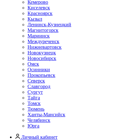
Кемерово
Киселевск
Красноярск
Кызыл
Ленинск-Кузнецкий
Магнитогорск
Мариинск
Междуреченск
Нижневартовск
Новокузнецк
Новосибирск
Омск
Осинники
Прокопьевск
Северск
Славгород
Сургут
Тайга
Томск
Тюмень
Ханты-Мансийск
Челябинск
Юрга
Личный кабинет