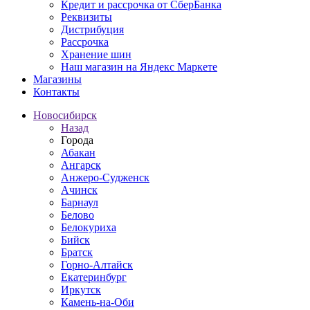
Кредит и рассрочка от СберБанка
Реквизиты
Дистрибуция
Рассрочка
Хранение шин
Наш магазин на Яндекс Маркете
Магазины
Контакты
Новосибирск
Назад
Города
Абакан
Ангарск
Анжеро-Судженск
Ачинск
Барнаул
Белово
Белокуриха
Бийск
Братск
Горно-Алтайск
Екатеринбург
Иркутск
Камень-на-Оби