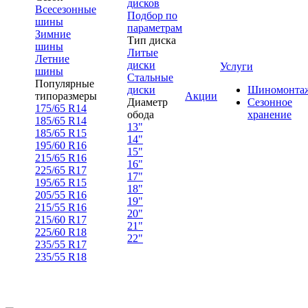
дисков
Всесезонные
Подбор по
шины
параметрам
Зимние
Тип диска
шины
Литые
Летние
диски
Услуги
шины
Стальные
Популярные
диски
Шиномонта
типоразмеры
Акции
Диаметр
Сезонное
175/65 R14
обода
хранение
185/65 R14
13"
185/65 R15
14"
195/60 R16
15"
215/65 R16
16"
225/65 R17
17"
195/65 R15
18"
205/55 R16
19"
215/55 R16
20"
215/60 R17
21"
225/60 R18
22"
235/55 R17
235/55 R18