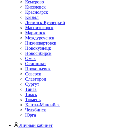
Кемерово
Киселевск
Красноярск
Кызыл
Ленинск-Кузнецкий
Магнитогорск
Мариинск
Междуреченск
Нижневартовск
Новокузнецк
Новосибирск
Омск
Осинники
Прокопьевск
Северск
Славгород
Сургут
Тайга
Томск
Тюмень
Ханты-Мансийск
Челябинск
Юрга
Личный кабинет