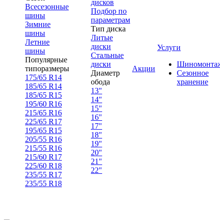
дисков
Всесезонные
Подбор по
шины
параметрам
Зимние
Тип диска
шины
Литые
Летние
диски
Услуги
шины
Стальные
Популярные
диски
Шиномонта
типоразмеры
Акции
Диаметр
Сезонное
175/65 R14
обода
хранение
185/65 R14
13"
185/65 R15
14"
195/60 R16
15"
215/65 R16
16"
225/65 R17
17"
195/65 R15
18"
205/55 R16
19"
215/55 R16
20"
215/60 R17
21"
225/60 R18
22"
235/55 R17
235/55 R18