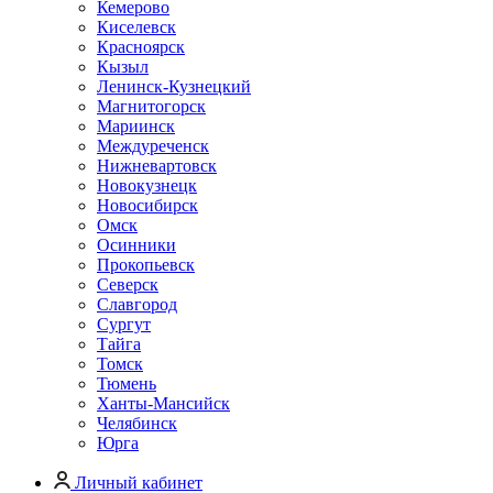
Кемерово
Киселевск
Красноярск
Кызыл
Ленинск-Кузнецкий
Магнитогорск
Мариинск
Междуреченск
Нижневартовск
Новокузнецк
Новосибирск
Омск
Осинники
Прокопьевск
Северск
Славгород
Сургут
Тайга
Томск
Тюмень
Ханты-Мансийск
Челябинск
Юрга
Личный кабинет