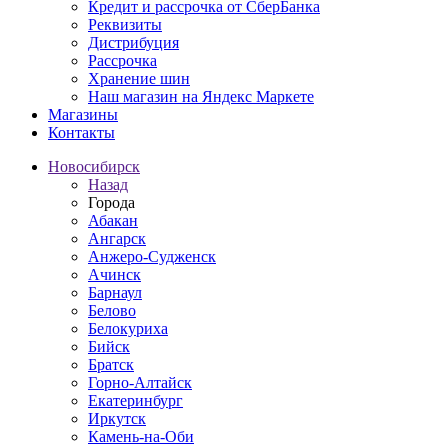
Кредит и рассрочка от СберБанка
Реквизиты
Дистрибуция
Рассрочка
Хранение шин
Наш магазин на Яндекс Маркете
Магазины
Контакты
Новосибирск
Назад
Города
Абакан
Ангарск
Анжеро-Судженск
Ачинск
Барнаул
Белово
Белокуриха
Бийск
Братск
Горно-Алтайск
Екатеринбург
Иркутск
Камень-на-Оби