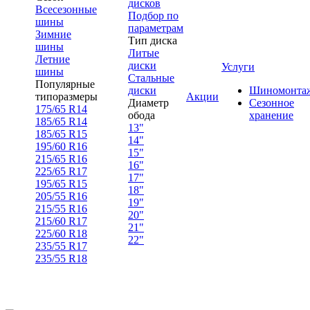
дисков
Всесезонные
Подбор по
шины
параметрам
Зимние
Тип диска
шины
Литые
Летние
диски
Услуги
шины
Стальные
Популярные
диски
Шиномонта
типоразмеры
Акции
Диаметр
Сезонное
175/65 R14
обода
хранение
185/65 R14
13"
185/65 R15
14"
195/60 R16
15"
215/65 R16
16"
225/65 R17
17"
195/65 R15
18"
205/55 R16
19"
215/55 R16
20"
215/60 R17
21"
225/60 R18
22"
235/55 R17
235/55 R18