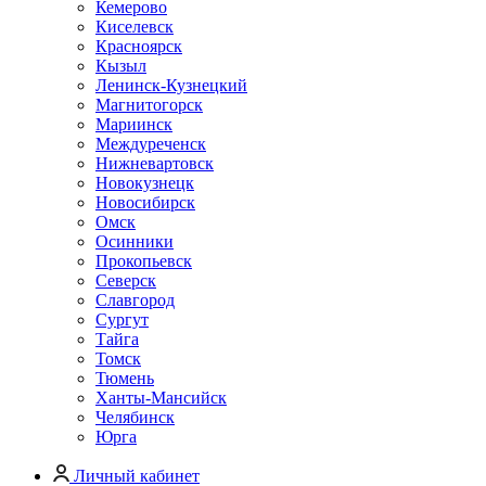
Кемерово
Киселевск
Красноярск
Кызыл
Ленинск-Кузнецкий
Магнитогорск
Мариинск
Междуреченск
Нижневартовск
Новокузнецк
Новосибирск
Омск
Осинники
Прокопьевск
Северск
Славгород
Сургут
Тайга
Томск
Тюмень
Ханты-Мансийск
Челябинск
Юрга
Личный кабинет