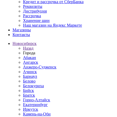
Кредит и рассрочка от СберБанка
Реквизиты
Дистрибуция
Рассрочка
Хранение шин
Наш магазин на Яндекс Маркете
Магазины
Контакты
Новосибирск
Назад
Города
Абакан
Ангарск
Анжеро-Судженск
Ачинск
Барнаул
Белово
Белокуриха
Бийск
Братск
Горно-Алтайск
Екатеринбург
Иркутск
Камень-на-Оби