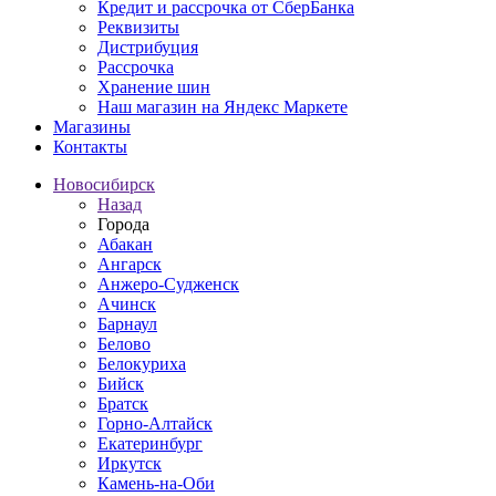
Кредит и рассрочка от СберБанка
Реквизиты
Дистрибуция
Рассрочка
Хранение шин
Наш магазин на Яндекс Маркете
Магазины
Контакты
Новосибирск
Назад
Города
Абакан
Ангарск
Анжеро-Судженск
Ачинск
Барнаул
Белово
Белокуриха
Бийск
Братск
Горно-Алтайск
Екатеринбург
Иркутск
Камень-на-Оби