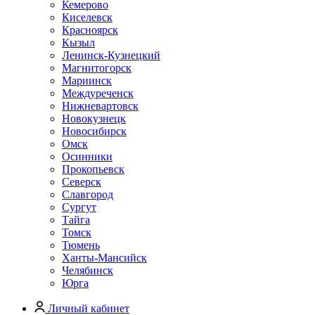
Кемерово
Киселевск
Красноярск
Кызыл
Ленинск-Кузнецкий
Магнитогорск
Мариинск
Междуреченск
Нижневартовск
Новокузнецк
Новосибирск
Омск
Осинники
Прокопьевск
Северск
Славгород
Сургут
Тайга
Томск
Тюмень
Ханты-Мансийск
Челябинск
Юрга
Личный кабинет