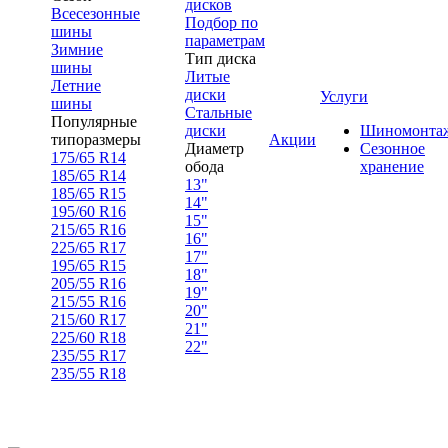
дисков
Всесезонные
Подбор по
шины
параметрам
Зимние
Тип диска
шины
Литые
Летние
диски
Услуги
шины
Стальные
Популярные
диски
Шиномонта
типоразмеры
Акции
Диаметр
Сезонное
175/65 R14
обода
хранение
185/65 R14
13"
185/65 R15
14"
195/60 R16
15"
215/65 R16
16"
225/65 R17
17"
195/65 R15
18"
205/55 R16
19"
215/55 R16
20"
215/60 R17
21"
225/60 R18
22"
235/55 R17
235/55 R18