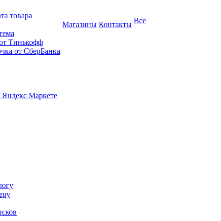
та товара
Все
Магазины
Контакты
тема
 от Тинькофф
очка от СберБанка
 Яндекс Маркете
логу
еру
исков