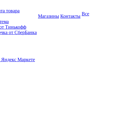
та товара
Все
Магазины
Контакты
тема
 от Тинькофф
очка от СберБанка
 Яндекс Маркете