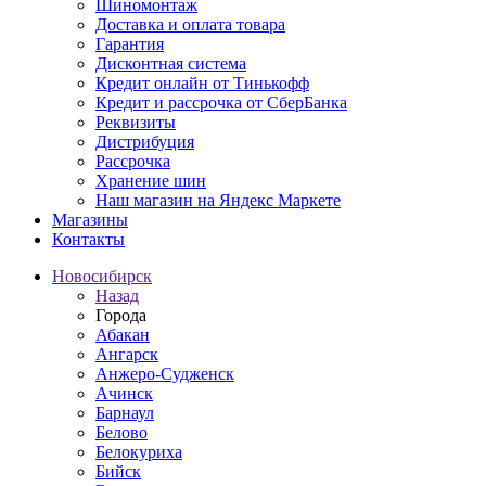
Шиномонтаж
Доставка и оплата товара
Гарантия
Дисконтная система
Кредит онлайн от Тинькофф
Кредит и рассрочка от СберБанка
Реквизиты
Дистрибуция
Рассрочка
Хранение шин
Наш магазин на Яндекс Маркете
Магазины
Контакты
Новосибирск
Назад
Города
Абакан
Ангарск
Анжеро-Судженск
Ачинск
Барнаул
Белово
Белокуриха
Бийск