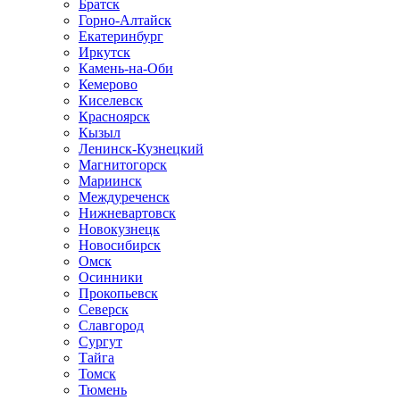
Братск
Горно-Алтайск
Екатеринбург
Иркутск
Камень-на-Оби
Кемерово
Киселевск
Красноярск
Кызыл
Ленинск-Кузнецкий
Магнитогорск
Мариинск
Междуреченск
Нижневартовск
Новокузнецк
Новосибирск
Омск
Осинники
Прокопьевск
Северск
Славгород
Сургут
Тайга
Томск
Тюмень