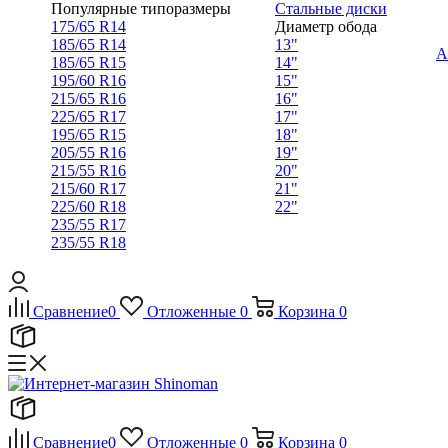
Популярные типоразмеры
Стальные диски
175/65 R14
Диаметр обода
185/65 R14
13"
А
185/65 R15
14"
195/60 R16
15"
215/65 R16
16"
225/65 R17
17"
195/65 R15
18"
205/55 R16
19"
215/55 R16
20"
215/60 R17
21"
225/60 R18
22"
235/55 R17
235/55 R18
Сравнение
0
Отложенные
0
Корзина
0
Сравнение
0
Отложенные
0
Корзина
0