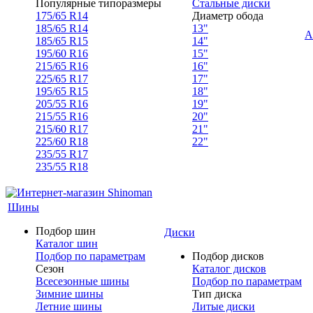
Популярные типоразмеры
Стальные диски
175/65 R14
Диаметр обода
185/65 R14
13"
А
185/65 R15
14"
195/60 R16
15"
215/65 R16
16"
225/65 R17
17"
195/65 R15
18"
205/55 R16
19"
215/55 R16
20"
215/60 R17
21"
225/60 R18
22"
235/55 R17
235/55 R18
Шины
Подбор шин
Диски
Каталог шин
Подбор по параметрам
Подбор дисков
Сезон
Каталог дисков
Всесезонные шины
Подбор по параметрам
Зимние шины
Тип диска
Летние шины
Литые диски