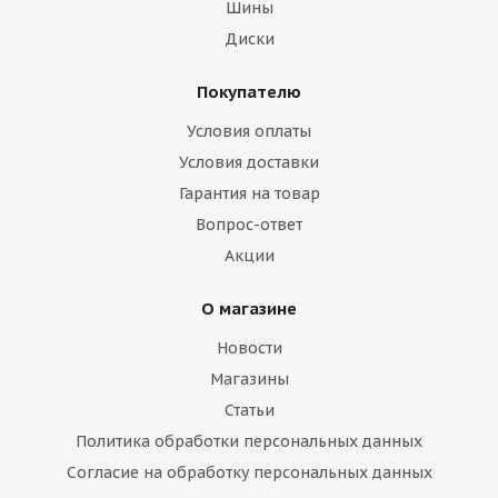
Шины
Диски
Покупателю
Nitto 225/40/18 92Y NT555 G2
Условия оплаты
Нет в наличии
Условия доставки
Гарантия на товар
Вопрос-ответ
Акции
О магазине
Новости
Магазины
Статьи
Политика обработки персональных данных
Rotalla 225/40/18 92W RU01 XL
Согласие на обработку персональных данных
Нет в наличии