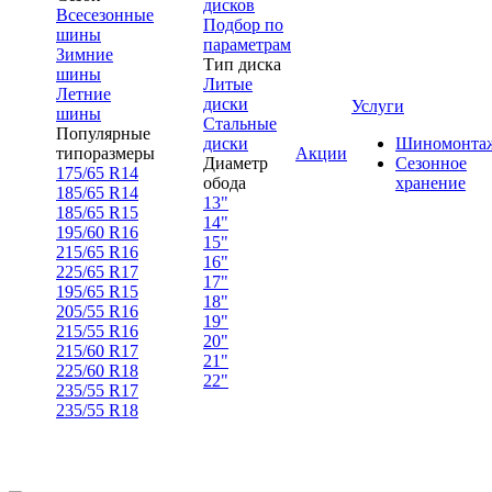
дисков
Всесезонные
Подбор по
шины
параметрам
Зимние
Тип диска
шины
Литые
Летние
диски
Услуги
шины
Стальные
Популярные
диски
Шиномонта
типоразмеры
Акции
Диаметр
Сезонное
175/65 R14
обода
хранение
185/65 R14
13"
185/65 R15
14"
195/60 R16
15"
215/65 R16
16"
225/65 R17
17"
195/65 R15
18"
205/55 R16
19"
215/55 R16
20"
215/60 R17
21"
225/60 R18
22"
235/55 R17
235/55 R18