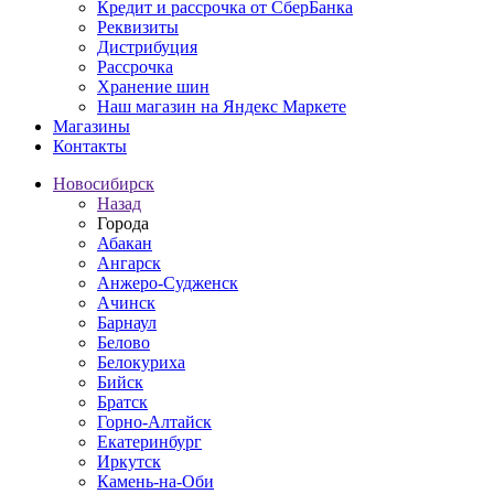
Кредит и рассрочка от СберБанка
Реквизиты
Дистрибуция
Рассрочка
Хранение шин
Наш магазин на Яндекс Маркете
Магазины
Контакты
Новосибирск
Назад
Города
Абакан
Ангарск
Анжеро-Судженск
Ачинск
Барнаул
Белово
Белокуриха
Бийск
Братск
Горно-Алтайск
Екатеринбург
Иркутск
Камень-на-Оби