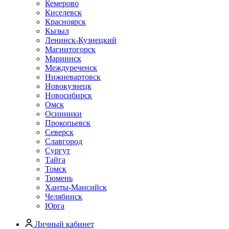
Кемерово
Киселевск
Красноярск
Кызыл
Ленинск-Кузнецкий
Магнитогорск
Мариинск
Междуреченск
Нижневартовск
Новокузнецк
Новосибирск
Омск
Осинники
Прокопьевск
Северск
Славгород
Сургут
Тайга
Томск
Тюмень
Ханты-Мансийск
Челябинск
Юрга
Личный кабинет