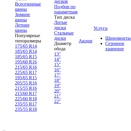
дисков
Всесезонные
Подбор по
шины
параметрам
Зимние
Тип диска
шины
Литые
Летние
диски
Услуги
шины
Стальные
Популярные
диски
Шиномонта
типоразмеры
Акции
Диаметр
Сезонное
175/65 R14
обода
хранение
185/65 R14
13"
185/65 R15
14"
195/60 R16
15"
215/65 R16
16"
225/65 R17
17"
195/65 R15
18"
205/55 R16
19"
215/55 R16
20"
215/60 R17
21"
225/60 R18
22"
235/55 R17
235/55 R18