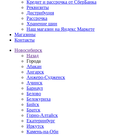
Кредит и рассрочка от СберБанка
Реквизиты
Дистрибуция
Рассрочка
Хранение шин
Наш магазин на Яндекс Маркете
Магазины
Контакты
Новосибирск
Назад
Города
Абакан
Ангарск
Анжеро-Судженск
Ачинск
Барнаул
Белово
Белокуриха
Бийск
Братск
Горно-Алтайск
Екатеринбург
Иркутск
Камень-на-Оби