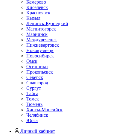
Кемерово
Киселевск
Красноярск
Кызыл
Ленинск-Кузнецкий
Магнитогорск
Мариинск
Междуреченск
Нижневартовск
Новокузнецк
Новосибирск
Омск
Осинники
Прокопьевск
Северск
Славгород
Сургут
Тайга
Томск
Тюмень
Ханты-Мансийск
Челябинск
Юрга
Личный кабинет