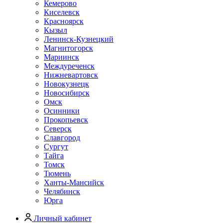
Кемерово
Киселевск
Красноярск
Кызыл
Ленинск-Кузнецкий
Магнитогорск
Мариинск
Междуреченск
Нижневартовск
Новокузнецк
Новосибирск
Омск
Осинники
Прокопьевск
Северск
Славгород
Сургут
Тайга
Томск
Тюмень
Ханты-Мансийск
Челябинск
Юрга
Личный кабинет