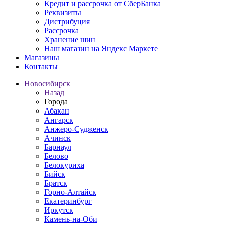
Кредит и рассрочка от СберБанка
Реквизиты
Дистрибуция
Рассрочка
Хранение шин
Наш магазин на Яндекс Маркете
Магазины
Контакты
Новосибирск
Назад
Города
Абакан
Ангарск
Анжеро-Судженск
Ачинск
Барнаул
Белово
Белокуриха
Бийск
Братск
Горно-Алтайск
Екатеринбург
Иркутск
Камень-на-Оби