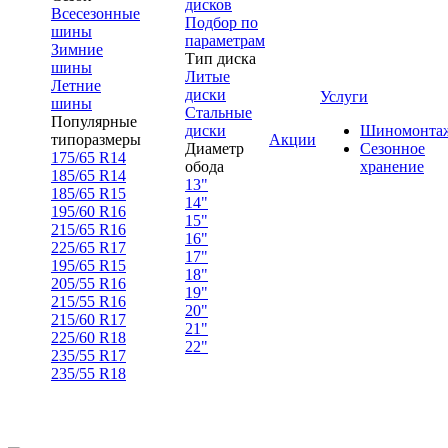
дисков
Всесезонные
Подбор по
шины
параметрам
Зимние
Тип диска
шины
Литые
Летние
диски
Услуги
шины
Стальные
Популярные
диски
Шиномонта
типоразмеры
Акции
Диаметр
Сезонное
175/65 R14
обода
хранение
185/65 R14
13"
185/65 R15
14"
195/60 R16
15"
215/65 R16
16"
225/65 R17
17"
195/65 R15
18"
205/55 R16
19"
215/55 R16
20"
215/60 R17
21"
225/60 R18
22"
235/55 R17
235/55 R18