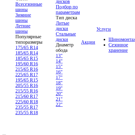
дисков
Всесезонные
Подбор по
шины
параметрам
Зимние
Тип диска
шины
Литые
Летние
диски
Услуги
шины
Стальные
Популярные
диски
Шиномонта
типоразмеры
Акции
Диаметр
Сезонное
175/65 R14
обода
хранение
185/65 R14
13"
185/65 R15
14"
195/60 R16
15"
215/65 R16
16"
225/65 R17
17"
195/65 R15
18"
205/55 R16
19"
215/55 R16
20"
215/60 R17
21"
225/60 R18
22"
235/55 R17
235/55 R18