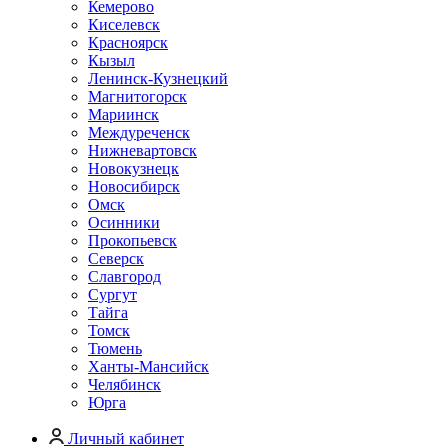
Кемерово
Киселевск
Красноярск
Кызыл
Ленинск-Кузнецкий
Магнитогорск
Мариинск
Междуреченск
Нижневартовск
Новокузнецк
Новосибирск
Омск
Осинники
Прокопьевск
Северск
Славгород
Сургут
Тайга
Томск
Тюмень
Ханты-Мансийск
Челябинск
Юрга
Личный кабинет