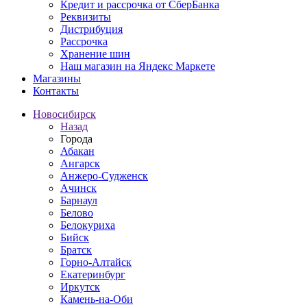
Кредит и рассрочка от СберБанка
Реквизиты
Дистрибуция
Рассрочка
Хранение шин
Наш магазин на Яндекс Маркете
Магазины
Контакты
Новосибирск
Назад
Города
Абакан
Ангарск
Анжеро-Судженск
Ачинск
Барнаул
Белово
Белокуриха
Бийск
Братск
Горно-Алтайск
Екатеринбург
Иркутск
Камень-на-Оби