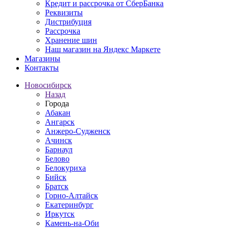
Кредит и рассрочка от СберБанка
Реквизиты
Дистрибуция
Рассрочка
Хранение шин
Наш магазин на Яндекс Маркете
Магазины
Контакты
Новосибирск
Назад
Города
Абакан
Ангарск
Анжеро-Судженск
Ачинск
Барнаул
Белово
Белокуриха
Бийск
Братск
Горно-Алтайск
Екатеринбург
Иркутск
Камень-на-Оби