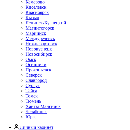
Кемерово
Киселевск
Красноярск
Кызыл
Ленинск-Кузнецкий
Магнитогорск
Мариинск
Междуреченск
Нижневартовск
Новокузнецк
Новосибирск
Омск
Осинники
Прокопьевск
Северск
Славгород
Сургут
Тайга
Томск
Тюмень
Ханты-Мансийск
Челябинск
Юрга
Личный кабинет