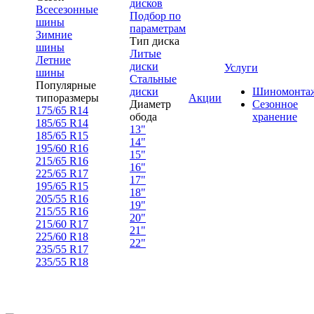
дисков
Всесезонные
Подбор по
шины
параметрам
Зимние
Тип диска
шины
Литые
Летние
диски
Услуги
шины
Стальные
Популярные
диски
Шиномонта
типоразмеры
Акции
Диаметр
Сезонное
175/65 R14
обода
хранение
185/65 R14
13"
185/65 R15
14"
195/60 R16
15"
215/65 R16
16"
225/65 R17
17"
195/65 R15
18"
205/55 R16
19"
215/55 R16
20"
215/60 R17
21"
225/60 R18
22"
235/55 R17
235/55 R18