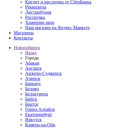
Кредит и рассрочка от СберБанка
Реквизиты
Дистрибуция
Рассрочка
Хранение шин
Наш магазин на Яндекс Маркете
Магазины
Контакты
Новосибирск
Назад
Города
Абакан
Ангарск
Анжеро-Судженск
Ачинск
Барнаул
Белово
Белокуриха
Бийск
Братск
Горно-Алтайск
Екатеринбург
Иркутск
Камень-на-Оби