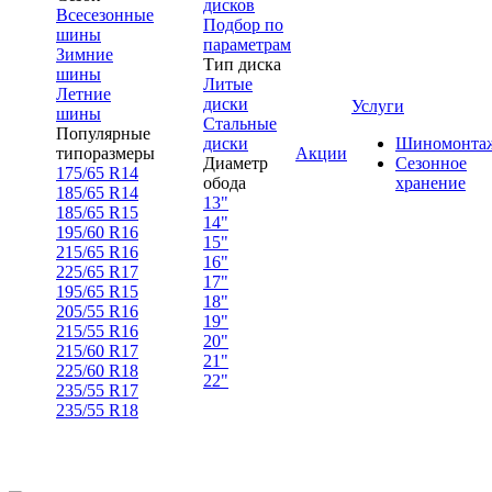
дисков
Всесезонные
Подбор по
шины
параметрам
Зимние
Тип диска
шины
Литые
Летние
диски
Услуги
шины
Стальные
Популярные
диски
Шиномонта
типоразмеры
Акции
Диаметр
Сезонное
175/65 R14
обода
хранение
185/65 R14
13"
185/65 R15
14"
195/60 R16
15"
215/65 R16
16"
225/65 R17
17"
195/65 R15
18"
205/55 R16
19"
215/55 R16
20"
215/60 R17
21"
225/60 R18
22"
235/55 R17
235/55 R18