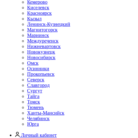
Кемерово
Киселевск
Красноярск
Кызыл
Ленинск-Кузнецкий
Магнитогорск
Мариинск
Междуреченск
Нижневартовск
Новокузнецк
Новосибирск
Омск
Осинники
Прокопьевск
Северск
Славгород
Сургут
Тайга
Томск
Тюмень
Ханты-Мансийск
Челябинск
Юрга
Личный кабинет