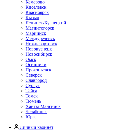
Кемерово
Киселевск
Красноярск
Кызыл
Ленинск-Кузнецкий
Магнитогорск
Мариинск
Междуреченск
Нижневартовск
Новокузнецк
Новосибирск
Омск
Осинники
Прокопьевск
Северск
Славгород
Сургут
Тайга
Томск
Тюмень
Ханты-Мансийск
Челябинск
Юрга
Личный кабинет