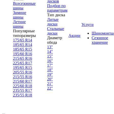
дисков
Всесезонные
Подбор по
шины
параметрам
Зимние
Тип диска
шины
Литые
Летние
диски
Услуги
шины
Стальные
Популярные
диски
Шиномонта
типоразмеры
Акции
Диаметр
Сезонное
175/65 R14
обода
хранение
185/65 R14
13"
185/65 R15
14"
195/60 R16
15"
215/65 R16
16"
225/65 R17
17"
195/65 R15
18"
205/55 R16
19"
215/55 R16
20"
215/60 R17
21"
225/60 R18
22"
235/55 R17
235/55 R18