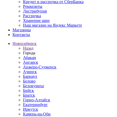
Кредит и рассрочка от СберБанка
Реквизиты
Дистрибуция
Рассрочка
Хранение шин
Наш магазин на Яндекс Маркете
Магазины
Контакты
Новосибирск
Назад
Города
Абакан
Ангарск
Анжеро-Судженск
Ачинск
Барнаул
Белово
Белокуриха
Бийск
Братск
Горно-Алтайск
Екатеринбург
Иркутск
Камень-на-Оби