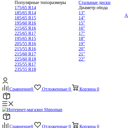
Популярные типоразмеры
Стальные диски
175/65 R14
Диаметр обода
185/65 R14
13"
А
185/65 R15
14"
195/60 R16
15"
215/65 R16
16"
225/65 R17
17"
195/65 R15
18"
205/55 R16
19"
215/55 R16
20"
215/60 R17
21"
225/60 R18
22"
235/55 R17
235/55 R18
Сравнение
0
Отложенные
0
Корзина
0
Сравнение
0
Отложенные
0
Корзина
0