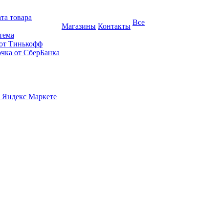
та товара
Все
Магазины
Контакты
тема
 от Тинькофф
очка от СберБанка
 Яндекс Маркете