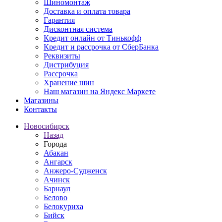
Шиномонтаж
Доставка и оплата товара
Гарантия
Дисконтная система
Кредит онлайн от Тинькофф
Кредит и рассрочка от СберБанка
Реквизиты
Дистрибуция
Рассрочка
Хранение шин
Наш магазин на Яндекс Маркете
Магазины
Контакты
Новосибирск
Назад
Города
Абакан
Ангарск
Анжеро-Судженск
Ачинск
Барнаул
Белово
Белокуриха
Бийск