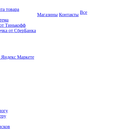
та товара
Все
Магазины
Контакты
тема
 от Тинькофф
очка от СберБанка
 Яндекс Маркете
логу
еру
исков