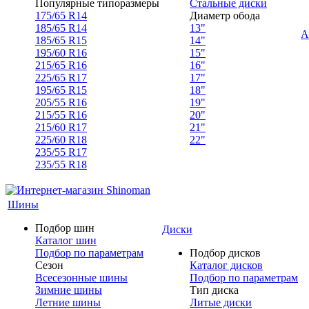
Популярные типоразмеры
Стальные диски
175/65 R14
Диаметр обода
185/65 R14
13"
А
185/65 R15
14"
195/60 R16
15"
215/65 R16
16"
225/65 R17
17"
195/65 R15
18"
205/55 R16
19"
215/55 R16
20"
215/60 R17
21"
225/60 R18
22"
235/55 R17
235/55 R18
Шины
Подбор шин
Диски
Каталог шин
Подбор по параметрам
Подбор дисков
Сезон
Каталог дисков
Всесезонные шины
Подбор по параметрам
Зимние шины
Тип диска
Летние шины
Литые диски