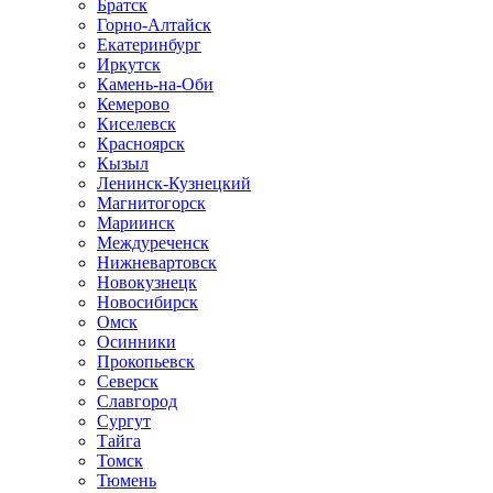
Братск
Горно-Алтайск
Екатеринбург
Иркутск
Камень-на-Оби
Кемерово
Киселевск
Красноярск
Кызыл
Ленинск-Кузнецкий
Магнитогорск
Мариинск
Междуреченск
Нижневартовск
Новокузнецк
Новосибирск
Омск
Осинники
Прокопьевск
Северск
Славгород
Сургут
Тайга
Томск
Тюмень