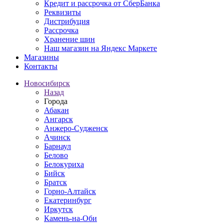
Кредит и рассрочка от СберБанка
Реквизиты
Дистрибуция
Рассрочка
Хранение шин
Наш магазин на Яндекс Маркете
Магазины
Контакты
Новосибирск
Назад
Города
Абакан
Ангарск
Анжеро-Судженск
Ачинск
Барнаул
Белово
Белокуриха
Бийск
Братск
Горно-Алтайск
Екатеринбург
Иркутск
Камень-на-Оби