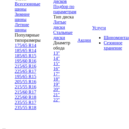
дисков
Всесезонные
Подбор по
шины
параметрам
Зимние
Тип диска
шины
Литые
Летние
диски
Услуги
шины
Стальные
Популярные
диски
Шиномонта
типоразмеры
Акции
Диаметр
Сезонное
175/65 R14
обода
хранение
185/65 R14
13"
185/65 R15
14"
195/60 R16
15"
215/65 R16
16"
225/65 R17
17"
195/65 R15
18"
205/55 R16
19"
215/55 R16
20"
215/60 R17
21"
225/60 R18
22"
235/55 R17
235/55 R18