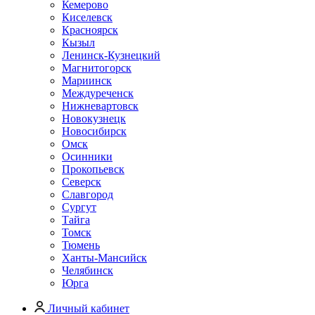
Кемерово
Киселевск
Красноярск
Кызыл
Ленинск-Кузнецкий
Магнитогорск
Мариинск
Междуреченск
Нижневартовск
Новокузнецк
Новосибирск
Омск
Осинники
Прокопьевск
Северск
Славгород
Сургут
Тайга
Томск
Тюмень
Ханты-Мансийск
Челябинск
Юрга
Личный кабинет