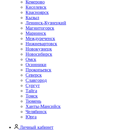
Кемерово
Киселевск
Красноярск
Кызыл
Ленинск-Кузнецкий
Магнитогорск
Мариинск
Междуреченск
Нижневартовск
Новокузнецк
Новосибирск
Омск
Осинники
Прокопьевск
Северск
Славгород
Сургут
Тайга
Томск
Тюмень
Ханты-Мансийск
Челябинск
Юрга
Личный кабинет