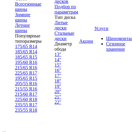
дисков
Всесезонные
Подбор по
шины
параметрам
Зимние
Тип диска
шины
Литые
Летние
диски
Услуги
шины
Стальные
Популярные
диски
Шиномонта
типоразмеры
Акции
Диаметр
Сезонное
175/65 R14
обода
хранение
185/65 R14
13"
185/65 R15
14"
195/60 R16
15"
215/65 R16
16"
225/65 R17
17"
195/65 R15
18"
205/55 R16
19"
215/55 R16
20"
215/60 R17
21"
225/60 R18
22"
235/55 R17
235/55 R18