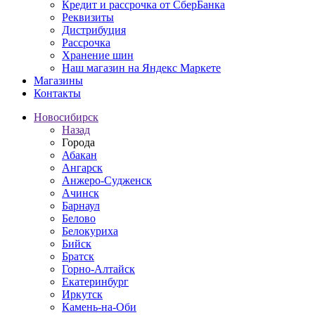
Кредит и рассрочка от СберБанка
Реквизиты
Дистрибуция
Рассрочка
Хранение шин
Наш магазин на Яндекс Маркете
Магазины
Контакты
Новосибирск
Назад
Города
Абакан
Ангарск
Анжеро-Судженск
Ачинск
Барнаул
Белово
Белокуриха
Бийск
Братск
Горно-Алтайск
Екатеринбург
Иркутск
Камень-на-Оби