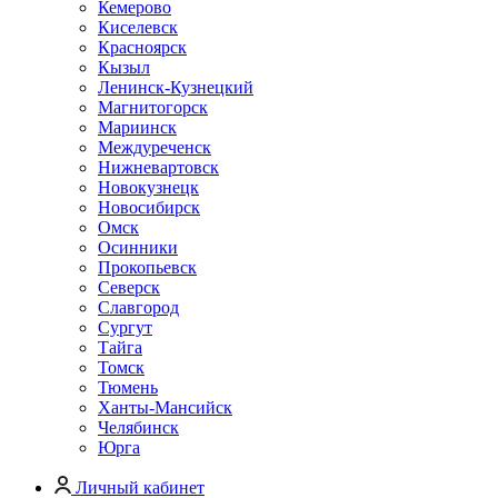
Кемерово
Киселевск
Красноярск
Кызыл
Ленинск-Кузнецкий
Магнитогорск
Мариинск
Междуреченск
Нижневартовск
Новокузнецк
Новосибирск
Омск
Осинники
Прокопьевск
Северск
Славгород
Сургут
Тайга
Томск
Тюмень
Ханты-Мансийск
Челябинск
Юрга
Личный кабинет