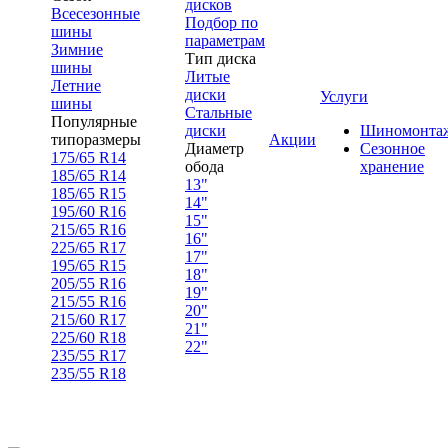
дисков
Всесезонные
Подбор по
шины
параметрам
Зимние
Тип диска
шины
Литые
Летние
диски
Услуги
шины
Стальные
Популярные
диски
Шиномонта
типоразмеры
Акции
Диаметр
Сезонное
175/65 R14
обода
хранение
185/65 R14
13"
185/65 R15
14"
195/60 R16
15"
215/65 R16
16"
225/65 R17
17"
195/65 R15
18"
205/55 R16
19"
215/55 R16
20"
215/60 R17
21"
225/60 R18
22"
235/55 R17
235/55 R18