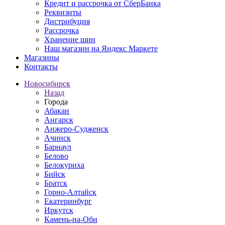
Кредит и рассрочка от СберБанка
Реквизиты
Дистрибуция
Рассрочка
Хранение шин
Наш магазин на Яндекс Маркете
Магазины
Контакты
Новосибирск
Назад
Города
Абакан
Ангарск
Анжеро-Судженск
Ачинск
Барнаул
Белово
Белокуриха
Бийск
Братск
Горно-Алтайск
Екатеринбург
Иркутск
Камень-на-Оби