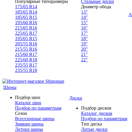
Популярные типоразмеры
Стальные диски
175/65 R14
Диаметр обода
185/65 R14
13"
А
185/65 R15
14"
195/60 R16
15"
215/65 R16
16"
225/65 R17
17"
195/65 R15
18"
205/55 R16
19"
215/55 R16
20"
215/60 R17
21"
225/60 R18
22"
235/55 R17
235/55 R18
Шины
Подбор шин
Диски
Каталог шин
Подбор по параметрам
Подбор дисков
Сезон
Каталог дисков
Всесезонные шины
Подбор по параметрам
Зимние шины
Тип диска
Летние шины
Литые диски