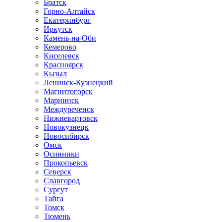
Братск
Горно-Алтайск
Екатеринбург
Иркутск
Камень-на-Оби
Кемерово
Киселевск
Красноярск
Кызыл
Ленинск-Кузнецкий
Магнитогорск
Мариинск
Междуреченск
Нижневартовск
Новокузнецк
Новосибирск
Омск
Осинники
Прокопьевск
Северск
Славгород
Сургут
Тайга
Томск
Тюмень