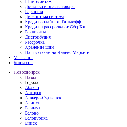
Шиномонтаж
Доставка и оплата товара
Гарантия
Дисконтная система
Кредит онлайн от Тинькофф
Кредит и рассрочка от СберБанка
Реквизиты
Дистрибуция
Рассрочка
Хранение шин
Наш магазин на Яндекс Маркете
Магазины
Контакты
Новосибирск
Назад
Города
Абакан
Ангарск
Анжеро-Судженск
Ачинск
Барнаул
Белово
Белокуриха
Бийск