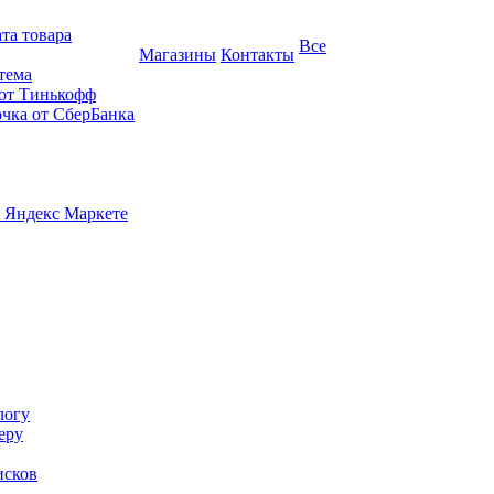
та товара
Все
Магазины
Контакты
тема
 от Тинькофф
очка от СберБанка
 Яндекс Маркете
логу
еру
исков