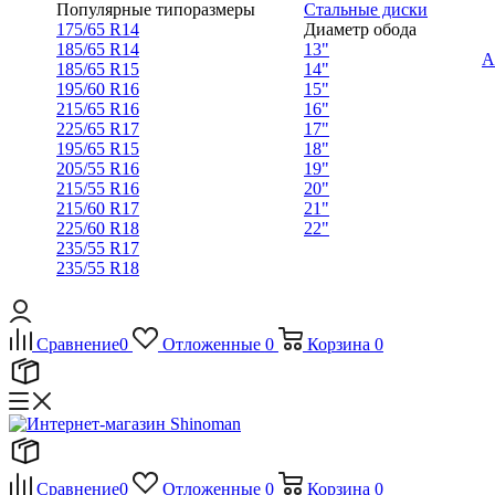
Популярные типоразмеры
Стальные диски
175/65 R14
Диаметр обода
185/65 R14
13"
А
185/65 R15
14"
195/60 R16
15"
215/65 R16
16"
225/65 R17
17"
195/65 R15
18"
205/55 R16
19"
215/55 R16
20"
215/60 R17
21"
225/60 R18
22"
235/55 R17
235/55 R18
Сравнение
0
Отложенные
0
Корзина
0
Сравнение
0
Отложенные
0
Корзина
0