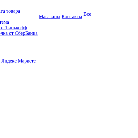
та товара
Все
Магазины
Контакты
тема
 от Тинькофф
очка от СберБанка
 Яндекс Маркете